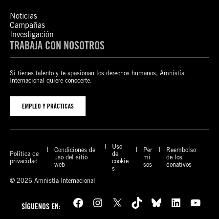
Noticias
Campañas
Investigación
TRABAJA CON NOSOTROS
Si tienes talento y te apasionan los derechos humanos, Amnistía
Internacional quiere conocerte.
EMPLEO Y PRÁCTICAS
Uso
Condiciones de
Per
Reembolso
Política de
de
uso del sitio
mi
de los
privacidad
cookie
web
sos
donativos
s
© 2026 Amnistía Internacional
Facebook
Instagram
X
TikTok
Bluesky
LinkedIn
YouTube
SÍGUENOS EN: