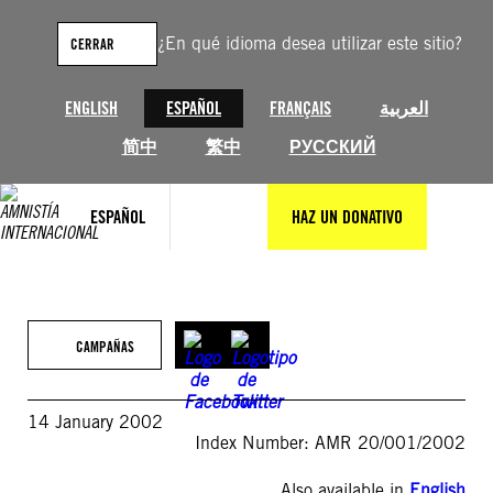
Saltar
al
¿En qué idioma desea utilizar este sitio?
CERRAR
contenido
ENGLISH
ESPAÑOL
FRANÇAIS
العربية
简中
繁中
РУССКИЙ
ESPAÑOL
HAZ UN DONATIVO
CAMPAÑAS
14 January 2002
Index Number: AMR 20/001/2002
Also available in
English