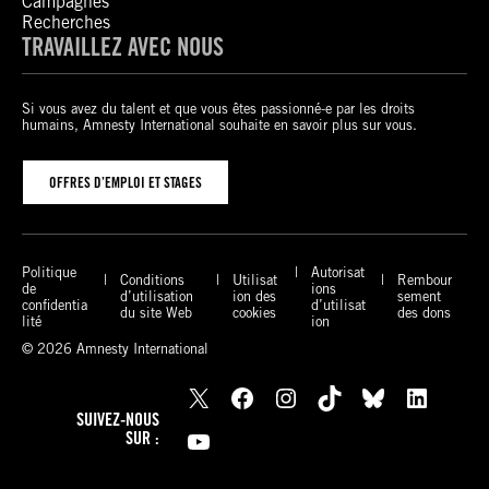
Campagnes
Recherches
TRAVAILLEZ AVEC NOUS
Si vous avez du talent et que vous êtes passionné-e par les droits
humains, Amnesty International souhaite en savoir plus sur vous.
OFFRES D’EMPLOI ET STAGES
Politique
Autorisat
Conditions
Utilisat
Rembour
de
ions
d’utilisation
ion des
sement
confidentia
d’utilisat
du site Web
cookies
des dons
lité
ion
© 2026 Amnesty International
X
Facebook
Instagram
TikTok
Bluesky
LinkedIn
SUIVEZ-NOUS
YouTube
SUR :