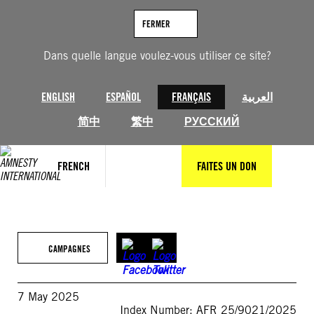
Aller
au
FERMER
contenu
Dans quelle langue voulez-vous utiliser ce site?
ENGLISH
ESPAÑOL
FRANÇAIS
العربية
简中
繁中
РУССКИЙ
FRENCH
FAITES UN DON
CAMPAGNES
7 May 2025
Index Number: AFR 25/9021/2025