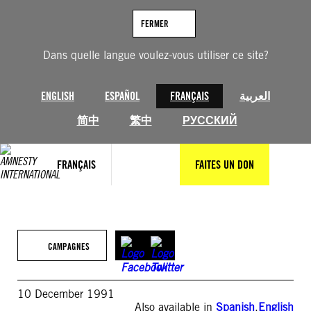
Aller
au
FERMER
contenu
Dans quelle langue voulez-vous utiliser ce site?
ENGLISH
ESPAÑOL
FRANÇAIS
العربية
简中
繁中
РУССКИЙ
FRANÇAIS
FAITES UN DON
CAMPAGNES
10 December 1991
Also available in
Spanish
,
English