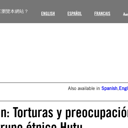
言瀏覽本網站？
ENGLISH
ESPAÑOL
FRANÇAIS
ية
Also available in
Spanish
,
Engl
n: Torturas y preocupació
grupo étnico Hutu