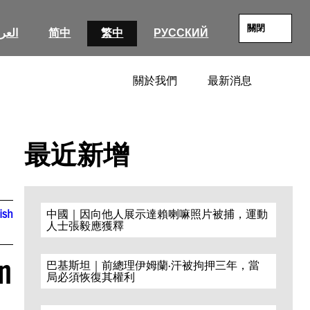
關閉
العرب
简中
繁中
РУССКИЙ
關於我們
最新消息
SEARC
最近新增
ish
中國｜因向他人展示達賴喇嘛照片被捕，運動
人士張毅應獲釋
n
巴基斯坦｜前總理伊姆蘭·汗被拘押三年，當
局必須恢復其權利