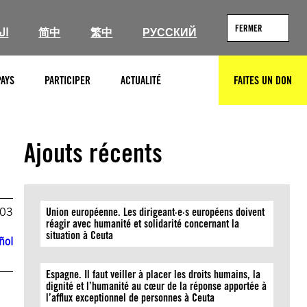
FERMER
ال
简中
繁中
РУССКИЙ
PAYS
PARTICIPER
ACTUALITÉ
FAITES UN DON
RECHERCHER
Ajouts récents
003
Union européenne. Les dirigeant·e·s européens doivent
réagir avec humanité et solidarité concernant la
situation à Ceuta
ñol
Espagne. Il faut veiller à placer les droits humains, la
dignité et l’humanité au cœur de la réponse apportée à
l’afflux exceptionnel de personnes à Ceuta