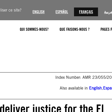
iser ce site?
ENGLISH
ESPAÑOL
FRANÇAIS
عربية
QUI SOMMES-NOUS?
QUE FAISONS-NOUS ?
PAGES 
Index Number: AMR 23/055/2
Also available in
English
,
Espa
deliver justice for the El