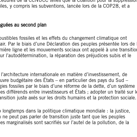
cédures de la CCNUCC telles que la Coalition pour la suppressio
iles, y compris les subventions, lancée lors de la COP28, et a
léguées au second plan
bustibles fossiles et les effets du changement climatique ont
air. Par le biais d’une Déclaration des peuples présentée lors de 
mière ligne et les mouvements sociaux ont appelé à une transitio
ur l’autodétermination, la réparation des préjudices subis et le
 l’architecture internationale en matière d’investissement, de
vre budgétaire des États – en particulier des pays du Sud –
ies fossiles par le biais d’une réforme de la dette, d’un système
 différends entre investisseurs et États ; adopter un traité sur l
nsition juste axés sur les droits humains et la protection sociale.
p longtemps dans la politique climatique mondiale : la justice,
n ne peut pas parler de transition juste tant que les peuples
s marginalisés sont sacrifiés sur l’autel de la pollution, de la