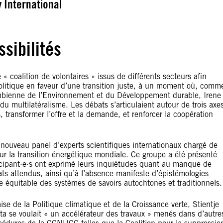
 International
sibilités
 « coalition de volontaires » issus de différents secteurs afin
olitique en faveur d’une transition juste, à un moment où, comm
lombienne de l’Environnement et du Développement durable, Irene
u multilatéralisme. Les débats s’articulaient autour de trois axe
 transformer l’offre et la demande, et renforcer la coopération
n nouveau panel d’experts scientifiques internationaux chargé de
 sur la transition énergétique mondiale. Ce groupe a été présenté
cipant·e·s ont exprimé leurs inquiétudes quant au manque de
ats attendus, ainsi qu’à l’absence manifeste d’épistémologies
 équitable des systèmes de savoirs autochtones et traditionnels.
ise de la Politique climatique et de la Croissance verte, Stientje
a se voulait « un accélérateur des travaux » menés dans d’autre