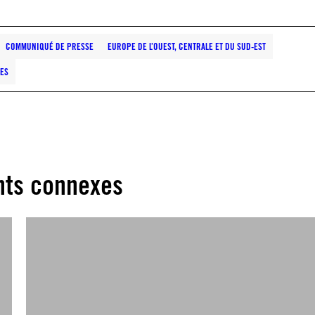
COMMUNIQUÉ DE PRESSE
EUROPE DE L’OUEST, CENTRALE ET DU SUD-EST
ES
ts connexes