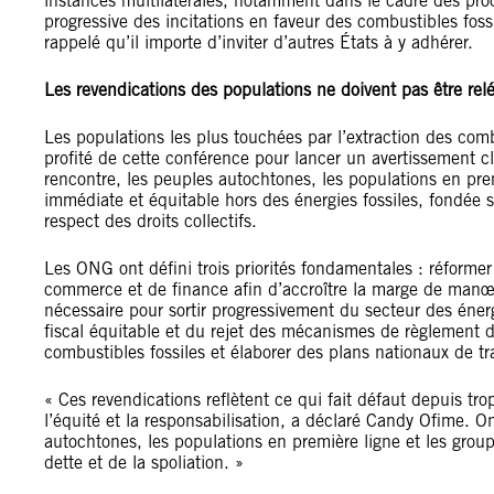
instances multilatérales, notamment dans le cadre des pro
progressive des incitations en faveur des combustibles foss
rappelé qu’il importe d’inviter d’autres États à y adhérer.
Les revendications des populations ne doivent pas être re
Les populations les plus touchées par l’extraction des com
profité de cette conférence pour lancer un avertissement cl
rencontre, les peuples autochtones, les populations en pre
immédiate et équitable hors des énergies fossiles, fondée s
respect des droits collectifs.
Les ONG ont défini trois priorités fondamentales : réformer
commerce et de finance afin d’accroître la marge de manœu
nécessaire pour sortir progressivement du secteur des énerg
fiscal équitable et du rejet des mécanismes de règlement des
combustibles fossiles et élaborer des plans nationaux de tra
« Ces revendications reflètent ce qui fait défaut depuis tro
l’équité et la responsabilisation, a déclaré Candy Ofime. O
autochtones, les populations en première ligne et les groupe
dette et de la spoliation. »