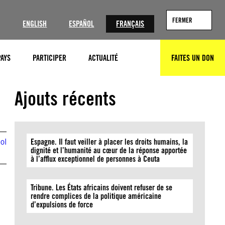
?
FERMER
ENGLISH
ESPAÑOL
FRANÇAIS
PAYS
PARTICIPER
ACTUALITÉ
FAITES UN DON
RECHERCHER
Photo by Raul ARBOLEDA / AFP via Getty Images
Ajouts récents
ol
Espagne. Il faut veiller à placer les droits humains, la
dignité et l’humanité au cœur de la réponse apportée
à l’afflux exceptionnel de personnes à Ceuta
Tribune. Les États africains doivent refuser de se
rendre complices de la politique américaine
d’expulsions de force