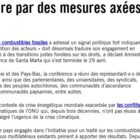
uire par des mesures axée
s combustibles fossiles
a adressé un signal politique fort indiquan
oalition des acteurs » doit désormais traduire son engagement en
ie à des transitions justes fondées sur les droits, a déclaré Amnes
nce de Santa Marta qui s’est terminée le 29 avril.
e et des Pays-Bas, la conférence a réuni des représentant·e·s d
ainsi que des parlementaires, des universitaires, des syndicats,
t·e·s des peuples autochtones, des communautés d’ascendance
 communautés paysannes, entre autres.
 contexte de crise énergétique mondiale exacerbée par
les conflits
imatiques de l’ONU qui, depuis trois décennies, n’ont pas réussi 
algré l’urgence de la crise climatique.
pays engagés dans l’Initiative pour un traité sur les combustibl
sus multilatéraux existants peinent à apporter des résultats. Depu