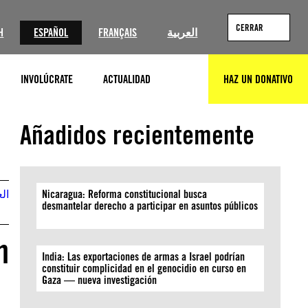
CERRAR
H
ESPAÑOL
FRANÇAIS
العربية
INVOLÚCRATE
ACTUALIDAD
HAZ UN DONATIVO
BUSCAR
Añadidos recientemente
الع
Nicaragua: Reforma constitucional busca
desmantelar derecho a participar en asuntos públicos
n
India: Las exportaciones de armas a Israel podrían
constituir complicidad en el genocidio en curso en
Gaza — nueva investigación