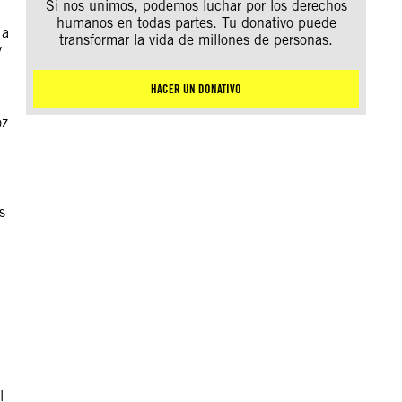
Si nos unimos, podemos luchar por los derechos
humanos en todas partes. Tu donativo puede
 a
transformar la vida de millones de personas.
y
.
HACER UN DONATIVO
oz
s
l