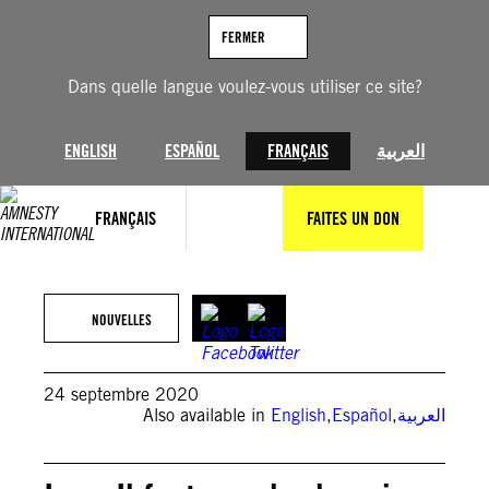
Aller
au
FERMER
contenu
Dans quelle langue voulez-vous utiliser ce site?
ENGLISH
ESPAÑOL
FRANÇAIS
العربية
FRANÇAIS
FAITES UN DON
NOUVELLES
24 septembre 2020
Also available in
English
,
Español
,
العربية