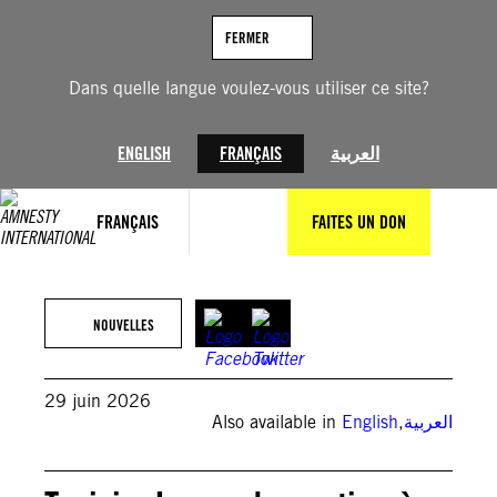
Aller
au
FERMER
contenu
Dans quelle langue voulez-vous utiliser ce site?
ENGLISH
FRANÇAIS
العربية
FRANÇAIS
FAITES UN DON
© AFP via Getty Images
NOUVELLES
29 juin 2026
Also available in
English
,
العربية