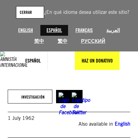
Saltar
al
¿En qué idioma desea utilizar este sitio?
CERRAR
contenido
ENGLISH
ESPAÑOL
FRANÇAIS
العربية
简中
繁中
РУССКИЙ
ESPAÑOL
HAZ UN DONATIVO
INVESTIGACIÓN
1 July 1962
Also available in
English