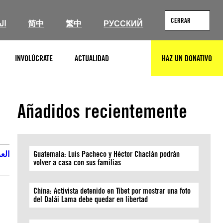
CERRAR
ال
简中
繁中
РУССКИЙ
INVOLÚCRATE
ACTUALIDAD
HAZ UN DONATIVO
BUSCAR
Añadidos recientemente
العر
Guatemala: Luis Pacheco y Héctor Chaclán podrán
volver a casa con sus familias
China: Activista detenido en Tíbet por mostrar una foto
del Dalái Lama debe quedar en libertad