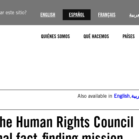
r este sitio?
ENGLISH
ESPAÑOL
FRANÇAIS
عربية
QUIÉNES SOMOS
QUÉ HACEMOS
PAÍSES
Also available in
English
,
بية
 the Human Rights Council
nal fact-finding mission