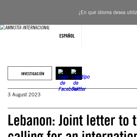
Saltar
al
¿En qué idioma desea utiliza
contenido
ESPAÑOL
INVESTIGACIÓN
3 August 2023
Lebanon: Joint letter to
calling for an internatio