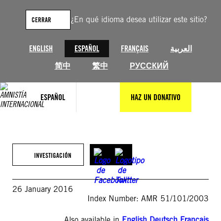
Saltar
al
¿En qué idioma desea utilizar este sitio?
CERRAR
contenido
ENGLISH
ESPAÑOL
FRANÇAIS
العربية
简中
繁中
РУССКИЙ
ESPAÑOL
HAZ UN DONATIVO
INVESTIGACIÓN
26 January 2016
Index Number: AMR 51/101/2003
Also available in
English
,
Deutsch
,
Français