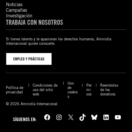
Noticias
Campañas
Investigación
TRABAJA CON NOSOTROS
Si tienes talento y te apasionan los derechos humanos, Amnistía
Internacional quiere conocerte.
EMPLEO Y PRÁCTICAS
Uso
Condiciones de
Per
Reembolso
Política de
de
uso del sitio
mi
de los
privacidad
cookie
web
sos
donativos
s
© 2026 Amnistía Internacional
Facebook
Instagram
X
TikTok
Bluesky
LinkedIn
YouTube
SÍGUENOS EN: