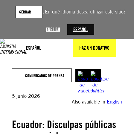
Saltar
al
¿En qué idioma desea utilizar este sitio?
CERRAR
contenido
ENGLISH
ESPAÑOL
ESPAÑOL
HAZ UN DONATIVO
Radio Pichincha
COMUNICADOS DE PRENSA
5 junio 2026
Also available in
English
Ecuador: Disculpas públicas