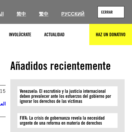
CERRAR
ال
简中
繁中
РУССКИЙ
INVOLÚCRATE
ACTUALIDAD
HAZ UN DONATIVO
BUSCAR
Añadidos recientemente
015
Venezuela: El escrutinio y la justicia internacional
deben prevalecer ante los esfuerzos del gobierno por
ignorar los derechos de las víctimas
العر
FIFA: La crisis de gobernanza revela la necesidad
urgente de una reforma en materia de derechos