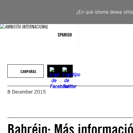
Saltar
al
¿En qué idioma desea utiliza
contenido
SPANISH
CAMPAÑAS
8 December 2015
Bahréin: Más informació