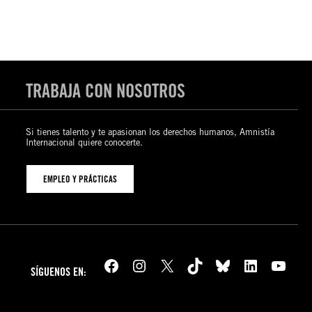
TRABAJA CON NOSOTROS
Si tienes talento y te apasionan los derechos humanos, Amnistía
Internacional quiere conocerte.
EMPLEO Y PRÁCTICAS
Facebook
Instagram
X
TikTok
Bluesky
LinkedIn
YouTube
SÍGUENOS EN: