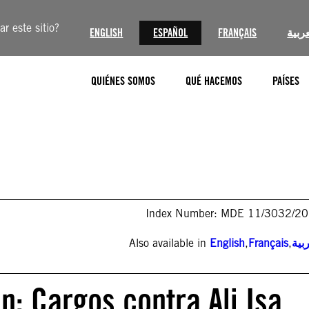
r este sitio?
ENGLISH
ESPAÑOL
FRANÇAIS
عربية
QUIÉNES SOMOS
QUÉ HACEMOS
PAÍSES
Index Number: MDE 11/3032/2
Also available in
English
,
Français
,
بية
n: Cargos contra Ali Isa