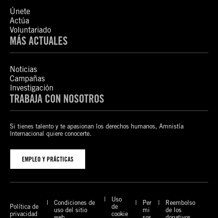
Únete
Actúa
Voluntariado
MÁS ACTUALES
Noticias
Campañas
Investigación
TRABAJA CON NOSOTROS
Si tienes talento y te apasionan los derechos humanos, Amnistía
Internacional quiere conocerte.
EMPLEO Y PRÁCTICAS
Uso
Condiciones de
Per
Reembolso
Política de
de
uso del sitio
mi
de los
privacidad
cookie
web
sos
donativos