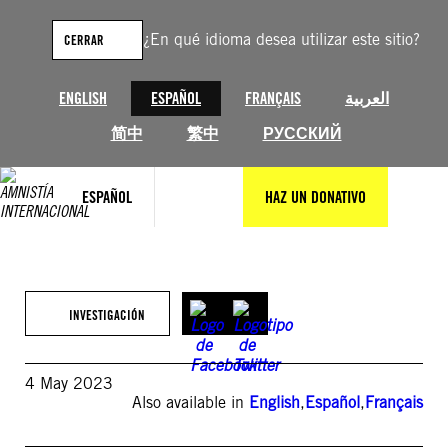
Saltar
al
¿En qué idioma desea utilizar este sitio?
CERRAR
contenido
ENGLISH
ESPAÑOL
FRANÇAIS
العربية
简中
繁中
РУССКИЙ
ESPAÑOL
HAZ UN DONATIVO
INVESTIGACIÓN
4 May 2023
Also available in
English
,
Español
,
Français