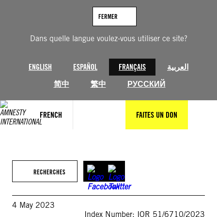
Aller
au
FERMER
contenu
Dans quelle langue voulez-vous utiliser ce site?
ENGLISH
ESPAÑOL
FRANÇAIS
العربية
简中
繁中
РУССКИЙ
FRENCH
FAITES UN DON
RECHERCHES
4 May 2023
Index Number: IOR 51/6710/2023