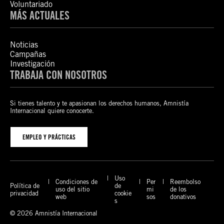
Voluntariado
MÁS ACTUALES
Noticias
Campañas
Investigación
TRABAJA CON NOSOTROS
Si tienes talento y te apasionan los derechos humanos, Amnistía
Internacional quiere conocerte.
EMPLEO Y PRÁCTICAS
Uso
Condiciones de
Per
Reembolso
Política de
de
uso del sitio
mi
de los
privacidad
cookie
web
sos
donativos
s
© 2026 Amnistía Internacional