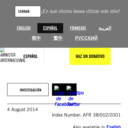
Saltar
al
¿En qué idioma desea utilizar este sitio?
CERRAR
contenido
ENGLISH
ESPAÑOL
FRANÇAIS
العربية
简中
繁中
РУССКИЙ
ESPAÑOL
HAZ UN DONATIVO
INVESTIGACIÓN
4 August 2014
Index Number: AFR 38/002/2001
Also available in
English