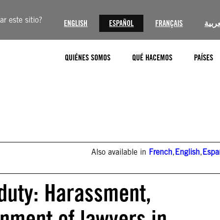
r este sitio?
ENGLISH
ESPAÑOL
FRANÇAIS
عربية
QUIÉNES SOMOS
QUÉ HACEMOS
PAÍSES
Also available in
French
,
English
,
Espa
f duty: Harassment,
nment of lawyers in