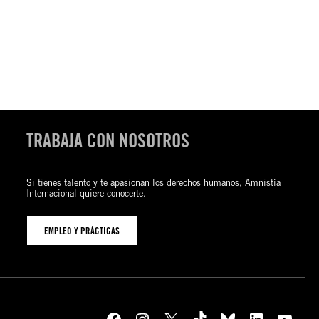
TRABAJA CON NOSOTROS
Si tienes talento y te apasionan los derechos humanos, Amnistía
Internacional quiere conocerte.
EMPLEO Y PRÁCTICAS
Facebook
Instagram
X
TikTok
Bluesky
LinkedIn
YouTube