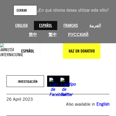
Saltar
al
¿En qué idioma desea utilizar este sitio?
CERRAR
contenido
ENGLISH
ESPAÑOL
FRANÇAIS
العربية
简中
繁中
РУССКИЙ
ESPAÑOL
HAZ UN DONATIVO
INVESTIGACIÓN
26 April 2023
Also available in
English