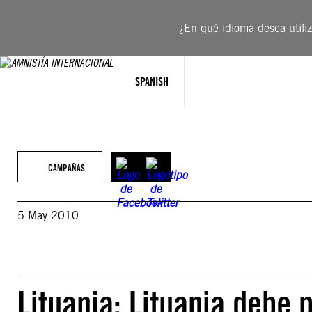
Saltar
al
¿En qué idioma desea utiliza
contenido
SPANISH
CAMPAÑAS
5 May 2010
Lituania: Lituania debe 