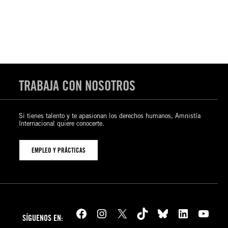
TRABAJA CON NOSOTROS
Si tienes talento y te apasionan los derechos humanos, Amnistía
Internacional quiere conocerte.
EMPLEO Y PRÁCTICAS
Facebook
Instagram
X
TikTok
Bluesky
LinkedIn
YouTube
SÍGUENOS EN: