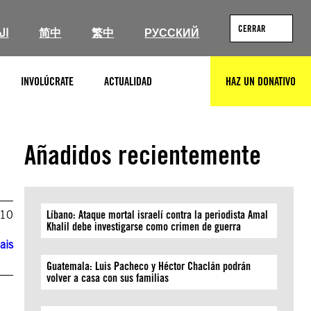
CERRAR
ال
简中
繁中
РУССКИЙ
INVOLÚCRATE
ACTUALIDAD
HAZ UN DONATIVO
BUSCAR
Añadidos recientemente
010
Líbano: Ataque mortal israelí contra la periodista Amal
Khalil debe investigarse como crimen de guerra
ais
Guatemala: Luis Pacheco y Héctor Chaclán podrán
volver a casa con sus familias