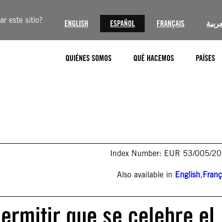
r este sitio?
ENGLISH
ESPAÑOL
FRANÇAIS
عربية
QUIÉNES SOMOS
QUÉ HACEMOS
PAÍSES
Index Number: EUR 53/005/2
Also available in
English
,
Franç
permitir que se celebre el