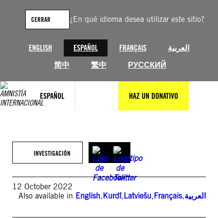
Saltar
al
¿En qué idioma desea utilizar este sitio?
CERRAR
contenido
ENGLISH
ESPAÑOL
FRANÇAIS
العربية
简中
繁中
РУССКИЙ
ESPAÑOL
HAZ UN DONATIVO
INVESTIGACIÓN
12 October 2022
Also available in
English
,
Kurdî
,
Latviešu
,
Français
,
العربية