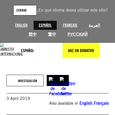
Saltar
al
¿En qué idioma desea utilizar este sitio?
CERRAR
contenido
ENGLISH
ESPAÑOL
FRANÇAIS
العربية
简中
繁中
РУССКИЙ
ESPAÑOL
HAZ UN DONATIVO
INVESTIGACIÓN
3 April 2019
Also available in
English
,
Français