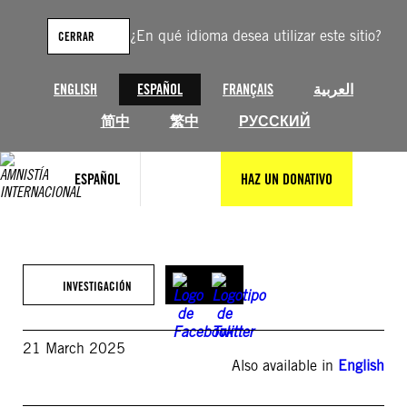
Saltar
al
¿En qué idioma desea utilizar este sitio?
CERRAR
contenido
ENGLISH
ESPAÑOL
FRANÇAIS
العربية
简中
繁中
РУССКИЙ
ESPAÑOL
HAZ UN DONATIVO
INVESTIGACIÓN
21 March 2025
Also available in
English