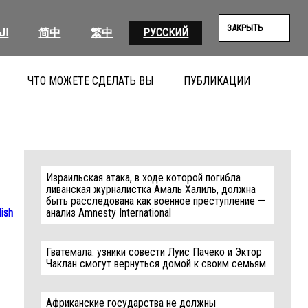
ЗАКРЫТЬ
ال
简中
繁中
РУССКИЙ
ЧТО МОЖЕТЕ СДЕЛАТЬ ВЫ
ПУБЛИКАЦИИ
ПОИС
Израильская атака, в ходе которой погибла
ливанская журналистка Амаль Халиль, должна
быть расследована как военное преступление —
lish
анализ Amnesty International
Гватемала: узники совести Луис Пачеко и Эктор
Чаклан смогут вернуться домой к своим семьям
Африканские государства не должны