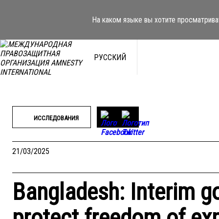
Перейти
к
На каком языке вы хотите просматрива
содержимому
РУССКИЙ
ИССЛЕДОВАНИЯ
21/03/2025
Bangladesh: Interim g
protect freedom of ex