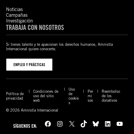
Noticias
Campañas
Investigación
TRABAJA CON NOSOTROS
Si tienes talento y te apasionan los derechos humanos, Amnistía
Internacional quiere conocerte.
EMPLEO Y PRÁCTICAS
Uso
Condiciones de
Per
Reembolso
Política de
de
uso del sitio
mi
de los
privacidad
cookie
web
sos
donativos
s
© 2026 Amnistía Internacional
Facebook
Instagram
X
TikTok
Bluesky
LinkedIn
YouTube
SÍGUENOS EN: