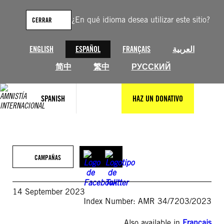
Saltar
al
¿En qué idioma desea utilizar este sitio?
CERRAR
contenido
ENGLISH
ESPAÑOL
FRANÇAIS
العربية
简中
繁中
РУССКИЙ
SPANISH
HAZ UN DONATIVO
CAMPAÑAS
14 September 2023
Index Number: AMR 34/7203/2023
Also available in
Français