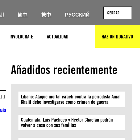
CERRAR
ال
简中
繁中
РУССКИЙ
INVOLÚCRATE
ACTUALIDAD
HAZ UN DONATIVO
BUSCAR
Añadidos recientemente
011
Líbano: Ataque mortal israelí contra la periodista Amal
Khalil debe investigarse como crimen de guerra
ais
Guatemala: Luis Pacheco y Héctor Chaclán podrán
volver a casa con sus familias
n