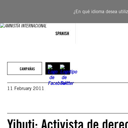
Saltar
al
¿En qué idioma desea utiliza
contenido
SPANISH
CAMPAÑAS
11 February 2011
Yibuti: Activista de de