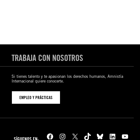
TRABAJA CON NOSOTROS
Si tienes talento y te apasionan los derechos humanos, Amnistía
Internacional quiere conocerte.
EMPLEO Y PRÁCTICAS
Facebook
Instagram
X
TikTok
Bluesky
LinkedIn
YouTube
SÍGUENOS EN: