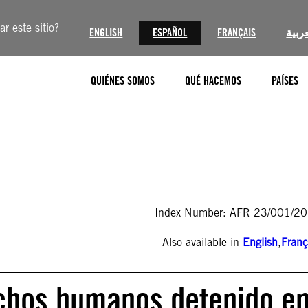
r este sitio?
ENGLISH
ESPAÑOL
FRANÇAIS
عربية
QUIÉNES SOMOS
QUÉ HACEMOS
PAÍSES
Index Number: AFR 23/001/2
Also available in
English
,
Franç
rechos humanos detenido e