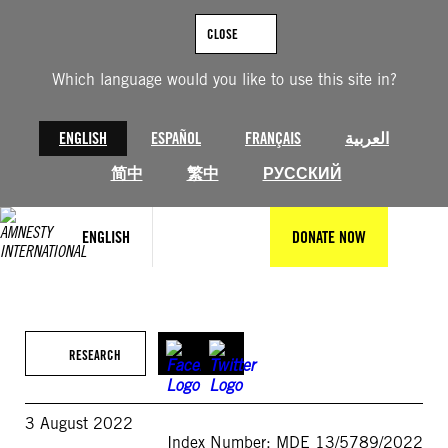
Skip
to
CLOSE
content
Which language would you like to use this site in?
ENGLISH
ESPAÑOL
FRANÇAIS
العربية
简中
繁中
РУССКИЙ
ENGLISH
DONATE NOW
RESEARCH
3 August 2022
Index Number: MDE 13/5789/2022