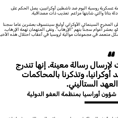
ة عسكرية روسية اليوم ضد ناشطين أوكرانيين، يصل الحكم على
لة بتاتا والتي شابتها مزاعم تعذيب ذات مصداقية.
لمخرج السينمائي الأوكراني أوليغ سينتسوف بعشرين عاما سجنا
، بعشر أعوام سجنا بتهم “الإرهاب”. ونفى المتهمان تهمة الإرهاب،
ران بشكل متعمد في مجموعات موالية لروسيا في أعقاب احتلال هذه الأخير
إرسال رسالة معينة. إنها تندرج
 أوكرانيا، وتذكرنا بالمحاكمات
لعهد الستاليني.
 شؤون أوراسيا بمنظمة العفو الدولية