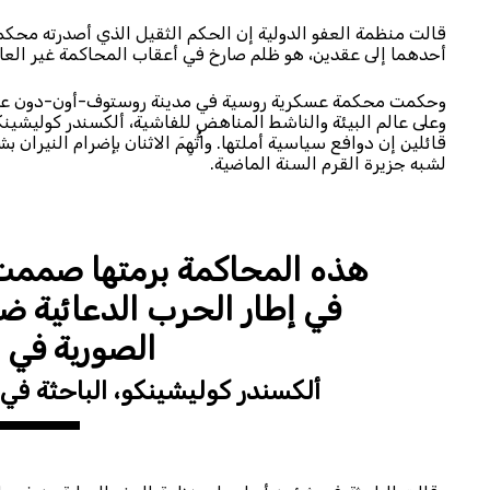
قالت منظمة العفو الدولية إن الحكم الثقيل الذي أصدرته محكم
أحدهما إلى عقدين، هو ظلم صارخ في أعقاب المحاكمة غير العاد
وحكمت محكمة عسكرية روسية في مدينة روستوف-أون-دون على ا
وعلى عالم البيئة والناشط المناهض للفاشية، ألكسندر كوليشينكو
قائلين إن دوافع سياسية أملتها. واتُّهِمَ الاثنان بإضرام الني
لشبه جزيرة القرم السنة الماضية.
هذه المحاكمة برمتها صممت ل
في إطار الحرب الدعائية ضد
الصورية في ا
ألكسندر كوليشينكو، الباحثة في