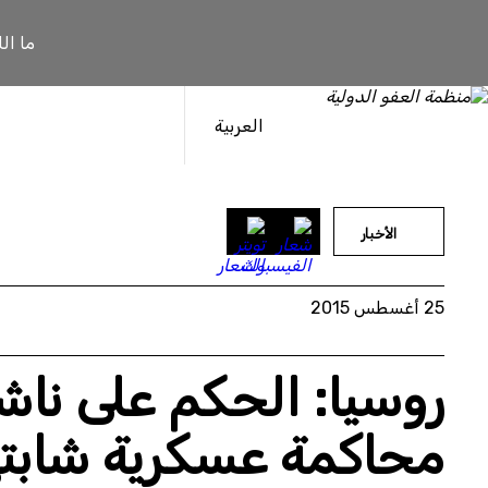
خطى
لى
ما ال
لمحتوى
العربية
الأخبار
25 أغسطس 2015
روسيا: الحكم على نا
محاكمة عسكرية شابته