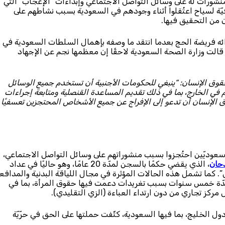
 للاستجواب بشأن منشورات له على وسائل التواصل الاجتماعي وإبداءات “الإعجاب” التي
يّة لسياح اعتُقلوا أثناء وجودهم في السعودية بسبب نشاطهم على
 من التحقيق فيها.
أدائه فريضة الحج بعدما انتقد ما وصفه بإهمال السلطات السعودية في
ج خلال موسم حج عام 2024، وهي وفيات قالت وزارة الصحة السعودية لاحقًا إن معظمها نجم عن الإجهاد
قوق الإنسان: “ينبغي للحكومات الأجنبية أن تستخدم جميع الوسائل
م في الخارج، بما في ذلك تقديم المساعدة القنصلية ومتابعة إجراءات
وق الإنسان أن تدعو إلى الإفراج عن جميع الأشخاص المحتجزين تعسفيًا
عوديّين احتُجزوا بسبب منشوراتهم على وسائل التواصل الاجتماعي،
حان
، الذي يقضي حكمًا بالسجن لمدّة 20 عامًا، وهو حاليًا في عداد
كما تشمل هذه الحالات المؤثرة في مجال اللياقة البدنية والمدافع
مدّة خمس سنوات بسبب تغريدات دعمت فيها حقوق المرأة، بما في
كز تجاري من دون ارتداء العباءة (الزي التقليدي).
ل الخليج، بما فيها السعودية، كثّفت حملتها على الحق في حرّيّة