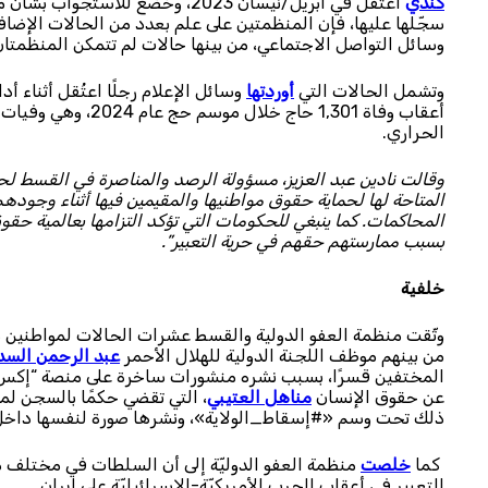
كندي
اعتُقل في أبريل/نيسان 2023، وخضع
سجّلها عليها، فإن المنظمتين على علم بعدد من الحالات الإضاف
وسائل التواصل الاجتماعي، من بينها حالات لم تتمكن المنظمتان
وتشمل الحالات التي
أوردتها
وسائل الإعلام رجلًا اعتُقل أثناء 
أعقاب وفاة 1,301 حا
الحراري.
وقالت نادين عبد العزيز، مسؤولة الرصد والمناصرة في القسط لح
المتاحة لها لحماية حقوق مواطنيها والمقيمين فيها أثناء وجوده
المحاكمات. كما ينبغي للحكومات التي تؤكد التزامها بعالمية حق
بسبب ممارستهم حقهم في حرية التعبير”.
خلفية
وثّقت منظمة العفو الدولية والقسط عشرات الحالات لمواطنين س
من بينهم موظف اللجنة الدولية للهلال الأحمر
عبد
الرحمن
السد
المختفين قسرًا، بسبب نشره منشورات ساخرة على منصة “إكس”. 
عن حقوق الإنسان
مناهل العتيبي
، التي تقضي حكمًا بالسجن ل
ذلك تحت وسم «#إسقاط_الولاية»، ونشرها صورة لنفسها داخل مر
كما
خلصت
منظمة العفو الدوليّة إلى أن السلطات في مختلف دو
التعبير في أعقاب الحرب الأمريكيّة-الإسرائيليّة على إيران.