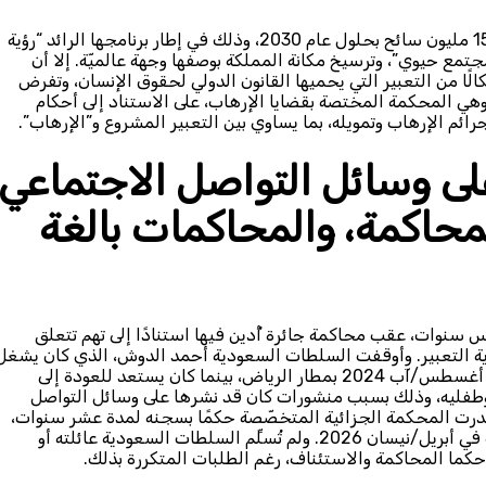
وفي هذا الإطار، حدّدت السعودية هدفًا يتمثل في استقطاب 150 مليون سائح بحلول عام 2030، وذلك في إطار برنامجها الرائد “رؤية
 “مجتمع حيوي”، وترسيخ مكانة المملكة بوصفها وجهة عالميّة. إلا أن
شكالًا من التعبير التي يحميها القانون الدولي لحقوق الإنسان، وتفرض
هي المحكمة المختصة بقضايا الإرهاب، على الاستناد إلى أحكام
ئم الإرهاب وتمويله، بما يساوي بين التعبير المشروع و”الإرهاب”.
ى وسائل التواصل الاجتماعي،
محاكمة، والمحاكمات بالغة
سنوات، عقب محاكمة جائرة أُدين فيها استنادًا إلى تهم تتعلق
ية التعبير. وأوقفت السلطات السعودية أحمد الدوش، الذي كان يشغل
آنذاك منصب كبير محللي الأعمال في “بنك أوف أميركا”، في 31 أغسطس/آب 2024 بمطار الرياض، بينما كان يستعد للعودة إلى
 وطفليه، وذلك بسبب منشورات كان قد نشرها على وسائل التواصل
عي قبل وصوله إلى المملكة. وفي 12 مايو/أيار 2025، أصدرت المحكمة الجزائية المتخصّصة حكمًا بسجنه لمدة عشر سنوات،
قبل أن تُخفَّض العقوبة إلى خمس سنوات في مرحلة الاستئناف في أبريل/نيسان 2026. ولم تُسلِّم السلطات السعودية عائلته أو
 حكما المحاكمة والاستئناف، رغم الطلبات المتكررة بذلك.