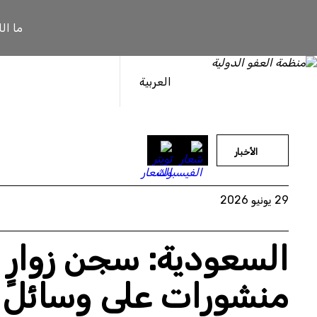
خطى
لى
ما ال
لمحتوى
العربية
الأخبار
29 يونيو 2026
السعودية: سجن زوارٍ
منشورات على وسائل ا