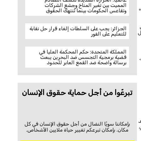
المميت بين تغير المناخ وجشع الشركات
ه
وتقاعس الحكومات بينما تُنتهك الحقوق
الجزائر: يجب على السلطات إلغاء قرار حل نقابة
ل
للتعليم على الفور
المملكة المتحدة: حكم المحكمة العليا في
قضية برمجية التجسس ضد البحرين يبعث
ي.
برسالة واضحة ضد القمع العابر للحدود
تبرعّوا من أجل حماية حقوق الإنسان
د
بإمكاننا سويًا النضال من أجل حقوق الإنسان في كل
،
مكان. بإمكان تبرعكم تغيير حياة ملايين الأشخاص.