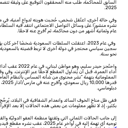
السابق للمحاكمة، طلب منه المحققون التوقيع على وثيقة تتضمن
2025.
وفي حالة أخرى، اعتُقل شخص، حُجبت هويته لدواعٍ أمنية، في م
نشره منشورًا على وسائل التواصل الاجتماعي انتقد فيه السلطات
عام وثمانية أشهر من دون محاكمة، ثم أُفرج عنه لاحقًا.
وفي عام 2023، اعتقلت السلطات السعودية شخصًا آخر
سجين سياسي محتجز في دولة أخرى لا تربط قضيته بالسعودية أي 
نحو سنة.
واحتُجز حيدر سلي
أداء العمرة، قبل أن يُتداول المقطع لاحقًا عبر الإنترنت. وفي
المعلوماتية بتهمة “نشر محتوى من شأنه المساس بالنظام العا
قدر
دبلوماسي.
ففي ظل مناخ الخوف السائد وانعدام الشفافية في البلاد، يُرجَّح
بكثير، إذ لا تظهر معلومات عن بعض هذه الحالات إلا بعد الإفرا
إلى جانب الحالات الثماني التي وثقتها منظمة العفو الدوليّة وا
توجيه أي تهمة إليه في أواخر عام 2025، عقب نشره مقطع فيديو على منصة “تيك توك” تناول فيه تجربته في المملكة، إضافةً إلى