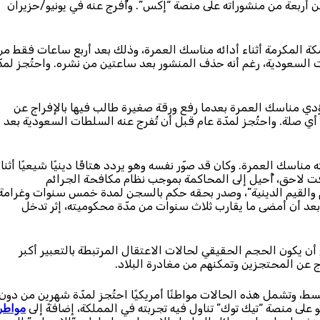
 أربعة من منشوراته على منصة “إكس”. وأُفرج عنه في يونيو/حزيران
كة المكرمة أثناء أدائه مناسك العمرة، وذلك بعد أربع ساعات فقط من
 السعودية، رغم أنه حذف المنشور بعد ساعتين من نشره. واحتُجز لمدّ
 كان يؤدي مناسك العمرة بعدما رفع ورقة صغيرة طالب فيها بالإفراج عن
صلة. واحتُجز لمدّة عام قبل أن تُفرج عنه السلطات السعودية بعد
م، وهو مواطن لبناني، في عام 2022 عقب أدائه مناسك العمرة. وكان قد صوّر نفسه وهو يردد هتافًا دينيًا شيعيًا أثنا
 وقت لاحق، أُحيل إلى المحاكمة بموجب نظام مكافحة الجرائم
م والقيم الدينية”، وصدر بحقه حكم بالسجن لمدة خمس سنوات وغرامة
ها 10,000 ريال سعودي. وأُفرج عنه في مارس/آذار 2025، بعد أن أمضى ما يقارب ثلاث سنوات من مدّة محكوميته، إثر تدخل
 أن يكون الحجم الحقيقي لحالات الاعتقال المرتبطة بالتعبير أكبر
ج عن المحتجزين وتمكنهم من مغادرة البلاد.
لقسط، وتشمل هذه الحالات مواطنًا أمريكيًا احتُجز لمدّة شهرين من دون
مواطن