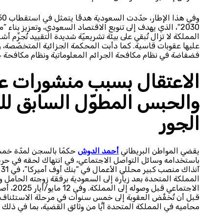
2030″، الذي يهدف إلى تنويع الاقتصاد السعودي، وتعزيز بناء
المملكة لا تزال تُبقي على بيئة تشريعيّة شديدة التقييد تُجرِّم أ
عليها عقوبات قاسية. كما دأبت المحكمة الجزائية المتخصّصة، و
فضفاضة في نظام مكافحة الجرائم المعلوماتية ونظام مكافحة جرا
الاعتقال بسبب منشورات عل
والحبس المطوّل السابق لل
الجور
يقضي المواطن البريطاني
أحمد الدوش
حكمًا بالسجن لمدّة خمس 
باستخدامه وسائل التواصل الاجتماعي، في انتهاك لحقه في حر
المملكة المتحدة بعد زيارة إلى السعودية برفقة زوجته الحامل
الاجتما
محاميه في المملكة المتحدة أيًّا من وثائق القضية، بما في ذلك