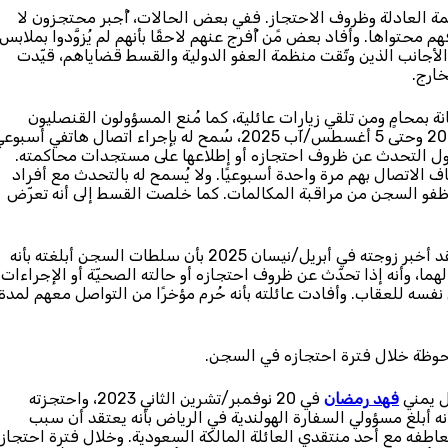
ة العادلة وظروف الاحتجاز. ففي بعض الحالات، أُجبر محتجزون لا
م محتواها. وأفاد بعض مًن أُفرج عنهم لاحقًا بأنهم لم يُزوَّدوا بملابس
 الأجانب الذين وثّقت منظمة العفو الدولية والقسط قضاياهم، قيّدت
خارج.
ة بمحامٍ ومن تلقي زيارات عائلية، كما مُنع المسؤولون القنصليون
الفرنسيون من حضور جلسات محاكمته. ومنذ سبتمبر/أيلول 2024 وحتى 5 أغسطس/آب 2025، سُمح له بإجراء اتصال هاتفي أسب
لما حاول التحدث عن ظروف احتجازه أو إطلاعها على مستجدات محاكمته.
اف الاتصال بهم مرة واحدة أسبوعيًا. ولا يُسمح له بالتحدث مع أفراد
 موظفو السجن من مراقبة المكالمات. كما خلصت القسط إلى أنه تعرّض
كما فُرضت قيود مشدّدة على تواصل أحمد الدوش مع عائلته. فقد أخبر زوجته في أبريل/نيسان 2025 بأن سلطات السجن أبلغته بأنه
هما، وأنه إذا تحدّث عن ظروف احتجازه أو حالته الصحيّة أو الإجراءات
ّض نفسه للعقاب. وأفادت عائلته بأنه حُرم مؤخرًا من التواصل معهم لمدة
لحوظة خلال فترة احتجازه في السجن.
ل يمني
فهد رمضان
في 20 نوفمبر/تشرين الثاني 2023، واحتجزته
رسميّة، إلا أنه أبلغ مسؤولي السفارة الهولندية في الرياض بأنه يعتقد أن سبب
عاطفه مع أحد منتقدي العائلة المالكة السعودية. وخلال فترة احتجاز