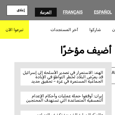
إغلاق
ESPAÑOL
FRANÇAIS
العربية
ن
شاركوا
آخر المستجدات
تبرعوا الآن
بحث
(Photo by AFP via Getty Images)
أضيف مؤخرًا
A
الهند: الاستمرار في تصدير الأسلحة إلى إسرائيل
قد يعرّض البلاد لخطر التواطؤ في الإبادة
الجماعية المستمرة في غزة – تحقيق جديد
إيران: أوقفوا حملة عمليات وأحكام الإعدام
التعسفية المتصاعدة التي تستهدف المحتجين
عالميًا: الحرارة الشديدة تكشف التصادم