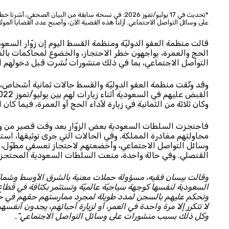
*تحديث في 17 يوليو/تموز 2026: في نسخة سابقة من البيان 
على وسائل التواصل الاجتماعي. أزلنا هذه القضية الآن، وأصبح عدد القضايا الموثّ
قالت منظمة العفو الدوليّة ومنظمة القسط اليوم إن زوّار السعو
الحج والعمرة، يواجهون خطر الاحتجاز، والخضوع لمحاكمات بال
التواصل الاجتماعي، بما في ذلك منشورات نُشرت قبل دخولهم ا
وقد وثّقت منظمة العفو الدوليّة والقسط حالات ثمانية أشخاص،
وكان ثلاثة من الثمانية في زيارة لأداء الحج أو العمرة، فيما كان 
فاحتجزت السلطات السعودية بعض الزوّار بعد وقت قصير من وصوله
محاولتهم مغادرة المملكة. وفي الحالات التي جرى توثيقها، است
وسائل التواصل الاجتماعي، وأخضعتهم لاحتجاز تعسفي مطوّل، و
القنصلي. وفي حالة واحدة، منعت السلطات السعودية المحتجزين
وقالت بيسان فقيه، مسؤولة حملات معنية بالشرق الأوسط وشمال إ
وتحكم عليهم بالسجن لمدد طويلة لمجرد ممارستهم حقهم في حرّيّ
لا تتكرر إلا مرة واحدة في العمر، أو لزيارة أحبائهم، يجدون أن
وكل ذلك بسبب منشورات على وسائل التواصل الاجتماعي”.