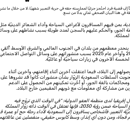
الصحفي، أشرنا خطأً إلى قضية فرد احتُجز جزئيًا لممارسته حقه في حرية التعبير شفهيًا، لا من خلال ما نشر
قة في هذا البيان الصحفي ثماني بدلًا من تسع.
دية، بمن فيهم المسافرون لأغراض السياحة وأداء الشعائر الدينيّة مثل
غة الجور، والحكم عليهم بالسجن لمدد طويلة بسبب نشاطهم على وسائ
لمملكة.
 ينحدر معظمهم من بلدان في الجنوب العالمي والشرق الأوسط، أُلقي
القبض عليهم في السعودية أثناء زيارات لهم بين يوليو/تموز 2022 وأواخر عام 2025 بسبب منشوراتهم على وسائل التواصل الاجتماع
الخمسة الآخرون في زيارات سياحيّة أو عائليّة.
م إلى البلاد، فيما اعتقلت آخرين أثناء إقامتهم، وآخرين أثناء
جوبت السلطات السعودية الزوّار بشأن منشورات كانوا قد نشروها على
محاكمات بالغة الجور، أو أخّرت تمكينهم من الحصول على الدعم
 من مشاركة أي معلومات مع ذويهم المقيمين خارج البلاد.
فريقيا لدى منظمة العفو الدولية: “في الوقت الذي تروّج فيه
السعودية لنفسها كوجهة سياحيّة عالميّة وتستثمر بكثافة في قطاع السياحة ضمن رؤية 2030، فإنها تعتقل في الوقت ذاته زوّار المملكة
ة التعبير. فأشخاص يسافرون إلى السعودية لأداء رحلة حج أو عمرة ق
فسهم فجأة، ومن دون أي إنذار، وسط كابوس حقيقي، منفصلين عن عائلاتهم