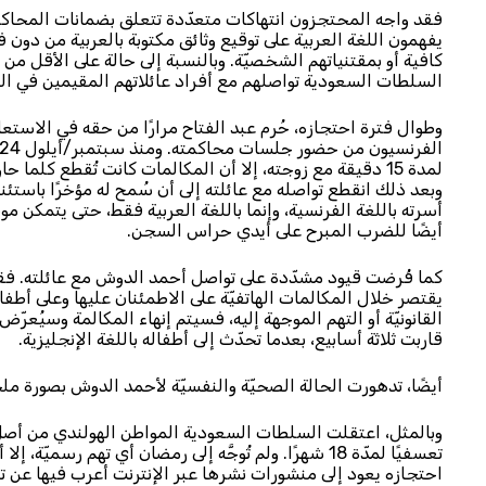
فقد واجه المحتجزون انتهاكات متعدّدة تتعلق بضمانات المحاكم
يفهمون اللغة العربية على توقيع وثائق مكتوبة بالعربية من دون فه
كافية أو بمقتنياتهم الشخصيّة. وبالنسبة إلى حالة على الأقل من
السلطات السعودية تواصلهم مع أفراد عائلاتهم المقيمين في ال
وطوال فترة احتجازه، حُرم عبد الفتاح مرارًا من حقه في الاستعان
لمدة 15 دقيقة مع زوجته، إلا أن المكالمات كانت تُقطع ك
وبعد ذلك انقطع تواصله مع عائلته إلى أن سُمح له مؤخرًا باستئن
أسرته باللغة الفرنسية، وإنما باللغة العربية فقط، حتى يتمكن
أيضًا للضرب المبرح على أيدي حراس السجن.
يقتصر خلال المكالمات الهاتفيّة على الاطمئنان عليها وعلى أطفال
القانونيّة أو التهم الموجهة إليه، فسيتم إنهاء المكالمة وسيُعر
قاربت ثلاثة أسابيع، بعدما تحدّث إلى أطفاله باللغة الإنجليزية.
أيضًا، تدهورت الحالة الصحيّة والنفسيّة لأحمد الدوش بصورة م
وبالمثل، اعتقلت السلطات السعودية المواطن الهولندي من أص
تعسفيًا لمدّة 18 شهرًا. ولم تُوجَّه إلى رمضان أي تهم 
احتجازه يعود إلى منشورات نشرها عبر الإنترنت أعرب فيها عن ت