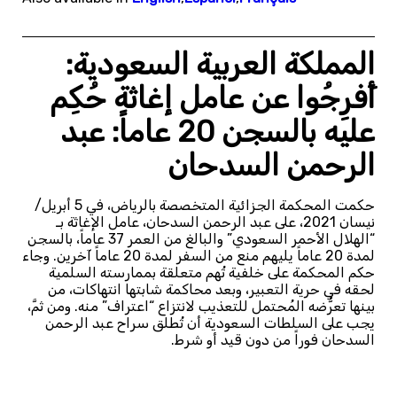
المملكة العربية السعودية:
أَفرِجُوا عن عامل إغاثة حُكِم
عليه بالسجن 20 عاماً: عبد
الرحمن السدحان
حكمت المحكمة الجزائية المتخصصة بالرياض، في 5 أبريل/
نيسان 2021، على عبد الرحمن السدحان، عامل الإغاثة بـ
“الهلال الأحمر السعودي” والبالغ من العمر 37 عاماً، بالسجن
لمدة 20 عاماً يليهم منع من السفر لمدة 20 عاماً آخرين. وجاء
حكم المحكمة على خلفية تُهم متعلقة بممارسته السلمية
لحقه في حرية التعبير، وبعد محاكمة شابتها انتهاكات، من
بينها تعرُّضه المُحتمل للتعذيب لانتزاع “اعتراف” منه. ومن ثمَّ،
يجب على السلطات السعودية أن تُطلق سراح عبد الرحمن
السدحان فوراً من دون قيد أو شرط.