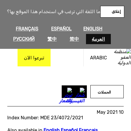
خطى
لى
ما اللغة التي ترغب في استخدام هذا الموقع بها؟
إغلاق
لمحتوى
FRANÇAIS
ESPAÑOL
ENGLISH
العربية
简中
繁中
РУССКИЙ
ARABIC
تبرعوا الآن
الحملات
10 May 2021
Index Number: MDE 23/4072/2021
Also available in
English
,
Español
,
Français