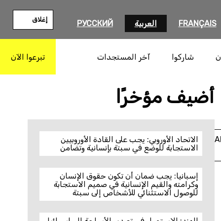
إغلاق
FRANÇAIS
العربية
РУССКИЙ
Children playing in Shakshako displacement camp in Tawila,
ن
شاركوا
آخر المستجدات
تبرعوا الآن
بحث
Sudan, in January 2026. Tawila is reportedly hosting 800,000
displaced people, mostly from El Fasher. © Private
أضيف مؤخرًا
A
الاتحاد الأوروبي: يجب على القادة الأوروبيين
الاستجابة للوضع في سبتة بإنسانية وتضامن
إسبانيا: يجب ضمان أن تكون حقوق الإنسان
وكرامته والقيم الإنسانية في صميم الاستجابة
للوصول الاستثنائي للأشخاص إلى سبتة
الهند: الاستمرار في تصدير الأسلحة إلى إسرائيل