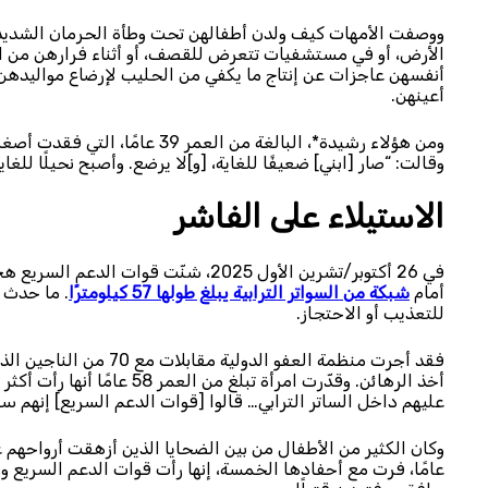
ووصفت الأمهات كيف ولدن أطفالهن تحت وطأة الحرمان الشديد 
الأرض، أو في مستشفيات تتعرض للقصف، أو أثناء فرارهن من العن
أنفسهن عاجزات عن إنتاج ما يكفي من الحليب لإرضاع مواليدهن.
أعينهن.
وقالت: “صار [ابني] ضعيفًا للغاية، [و]لا يرضع. وأصبح نحيلًا للغاية
الاستيلاء على الفاشر
في 26 أكتوبر/تشرين الأول 2025، شنّت ق
أمام
شبكة من السواتر الترابية يبلغ طولها 57 كيلومترًا
. ما حدث 
للتعذيب أو الاحتجاز.
فقد أجرت منظمة العفو ال
عليهم داخل الساتر الترابي… قالوا [قوات الدعم السريع] إنهم سو