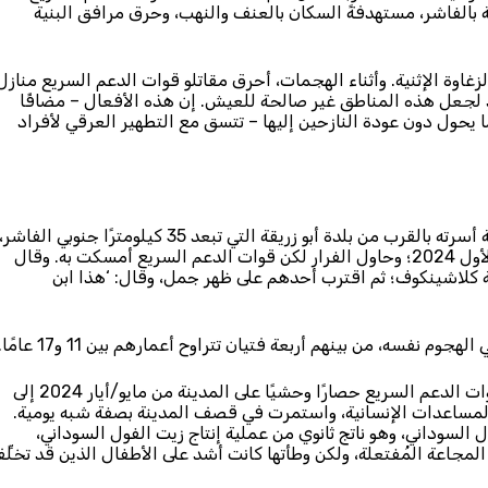
الفاشر، مستهدفةً السكان بالعنف والنهب، وحرق مرافق البنية
اوة الإثنية. وأثناء الهجمات، أحرق مقاتلو قوات الدعم السريع منازل
د لجعل هذه المناطق غير صالحة للعيش. إن هذه الأفعال – مضافًا
 يحول دون عودة النازحين إليها – تتسق مع التطهير العرقي لأفراد
كان يعقوب*، وهو صبي من قبيلة الزغاوة يبلغ 17 عامًا، في مزرعة أسرته بالقرب من بلدة أبو زريقة التي تبعد 35 كيلومترًا جنوبي الفاشر،
حين هاجمت قوات الدعم السريع المنطقة في ديسمبر/كانون الأول 2024؛ وحاول الفرار لكن قوات الدعم السريع أمسكت به. وقال
ة كلاشينكوف؛ ثم اقترب أحدهم على ظهر جمل، وقال: ‘هذا ابن
 نفسه، من بينهم أربعة فتيان تتراوح أعمارهم بين 11 و17 عامًا.
بعد تهجير السكان قسرًا من القرى المحيطة بالفاشر، فرضت قوات الدعم السريع حصارًا وحشيًا على المدينة من مايو/أيار 2024 إلى
لمؤن الغذائية والمساعدات الإنسانية، واستمرت في قصف المدينة بصفة شبه يومية.
السوداني، وهو ناتج ثانوي من عملية إنتاج زيت الفول السوداني،
لمجاعة المُفتعلة، ولكن وطأتها كانت أشد على الأطفال الذين قد تخلِّ