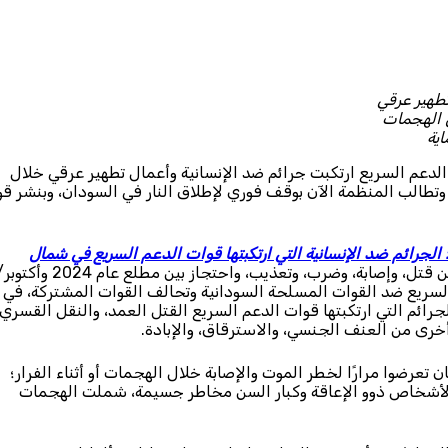
تطهير عرقي
 الهجمات
ية
الدعم السريع ارتكبت جرائم ضد الإنسانية وأعمال تطهير عرقي خلال
 وتطالب المنظمة الآن بوقف فوري لإطلاق النار في السودان، وبنشر قو
الجرائم ضد الإنسانية التي ارتكبتها قوات الدعم السريع في شمال
، توثق المنظمة ما كابده المدنيون في الفاشر ومحيطها من قتل، وإصابة، وضرب، وتعذيب، واحتجاز بين مطلع عام 2024 
ات الدعم السريع ضد القوات المسلحة السودانية وتحالف القوات المشتركة، في
ائم التي ارتكبتها قوات الدعم السريع القتل العمد، والنقل القسري،
خرى من العنف الجنسي، والاسترقاق، والإبادة.
 تعرضوا مرارًا لخطر الموت والإصابة خلال الهجمات أو أثناء الفرار؛
ه الأشخاص ذوو الإعاقة وكبار السن مخاطر جسيمة، شملت الهجمات