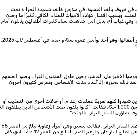
في ظروف بالغة القسوة: في ملاجئ خانقة شديدة الحرارة تحت
ف. وبسبب افتقار هؤلاء الأمهات للغذاء الكافي، كثيرًا ما وجدن
 وفي غياب أي بديل آمن، شاهدت نساء كثيرات أطفالهن يذبلون أمام
ومن هؤلاء رشيدة*، البالغة من العمر 39 عامًا، التي فقدت أصغر أطفالها، وهو أحد توأمين عمره سنة واحدة، في أغسطس/آب 2025.
”.
وات الدعم السريع هجومها الأخير على الفاشر. وحين حاول المدنيون الفرار، وجدوا أنفسهم
بعد ذلك مجزرة؛ إذ أُعدم مئات الأشخاص، وتعرض كثيرون آخرون
دولية مقابلات مع 70 من الناجين الذين شهدوا كلهم تقريبًا عمليات إعدام، أو حالات أخرى من التعذيب أو
أخذ الرهائن. وقدّرت امرأة تبلغ من العمر 58 عامًا أنها رأت أكثر من 1,000 جثة. فقالت: “كانوا يلقون جثث الأشخاص الذين يطلقون ال
ف يملؤون الساتر الترابي بالجثث”.
وكان الكثير من الأطفال من بين الضحايا الذين أزهقت أرواحهم عند الساتر الترابي. فقالت تيسير، وهي امرأة زغاوية تبلغ من العمر 68
عامًا، فرت مع أحفادها الخمسة، إنها رأت قوات الدعم السريع وهي تطلق النار على جارهم الصبي البالغ من العمر 12 عامًا الذي كان