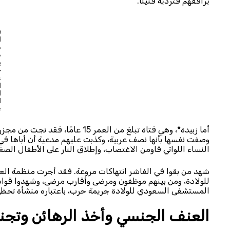
يرافقهم فترديه قتيلًا.
ف
ا
م
ط
ي
ج
ع
ا
ا
ا
e
وصفت نفسها بأنها نصف عربية، وكذبت عليهم مدعية أن أباها ف
النساء اللواتي قاومن الاغتصاب، وإطلاق النار على الأطفال الصغار
للولادة، ومن بينهم موظفون ومرضى وأقارب مرضى، وشهدوا قوات
المستشفى السعودي للولادة جريمة حرب، باعتباره منشأة تحظى 
العنف الجنسي وأخذ الرهائن وتجني