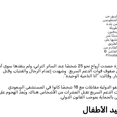
ريق من
لمتطوعين
ن بلدة
ويلة
دفنون
ثثًا عُثر
ليها على
لطريق
لقادم من
لفاشر. ©
Privat
أما زبيدة*، وهي فتاة تبلغ من العمر 15 عامًا، فقد نجت من مجزرة حصدت أرواح نحو 25 شخصًا عند الساتر الترابي، ولم ينقذها سوى
ي صفوف قوات الدعم السريع. وشهدت إعدام الرجال والفتيان، وقتل
. وقالت: “أنا الناجية الوحيدة”.
شهد من بقوا في الفاشر انتهاكات مروعة. فقد أجرت منظمة العفو الدولية مقابلات مع 18 شخصًا كانوا في المستشفى السعودي
 الدعم السريع تقتل العشرات من الأشخاص هناك. ويُعدُّ الهجوم على
بالحماية بموجب القانون الدولي.
د الأطفال