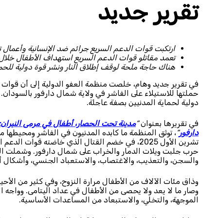
تقرير جديد
ارتكبت قوات الدعم السريع جرائم ضد الإنسانية وأعمال 
تعمد مقاتلو قوات الدعم السريع استهداف الأطفال خلال
هناك حاجة ملحة لوقف إطلاق النار ونشر قوة دولية للحما
في تقرير جديد وهام، خلصت منظمة العفو الدولية إلى أن قوات 
حملتها للاستيلاء على الفاشر في ولاية شمال دارفور بالسودان.
دولية لحماية المدنيين بصفة عاجلة.
في تقريرها بعنوان
“
مدينة تحت الحصار، أطفال في مرمى النيران: 
دارفور
“
تشرين الأول 2025، في خضم القتال الذي خاضته قو
حرب جلبت ويلات الدمار والخراب على شمال دارفور. وشملت الجر
والسجن، والتعذيب، والاغتصاب، والاستعباد الجنسي، وأشكال أ
وذاق مئات الآلاف من الأطفال مرارة النزوح، وفي كثير من الأحيان
وصار ما لا يعد ولا يحصى من الأطفال في عداد اليتامى. وواج
الموجهة، والتخلي، والاستبعاد من المساعدات الأساسية.