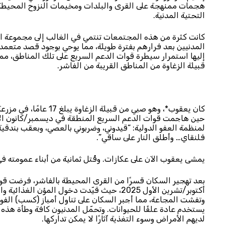
هجمات ممنهجة على القرى والبلدات ومخيمات النزوح المحيطة ب
التحتية المدنية.
كانت كثرة من هذه المجتمعات تنتمي في الغالب إلى مجموعة الزغ
المدنيين بعد فرارهم بفترة طويلة، مما يوحي بوجود قصد متعم
إليها استمرار سيطرة قوات الدعم السريع على تلك المناطق، مما
قبيلة الزغاوة من المناطق القريبة من الفاشر.
لمنظمة العفو الدولية: “قيدوني، وضربوني بالعصي، وبعقب بندقي
فلنقاي… وأطلق النار على ساقي”.
يمشى يعقوب الآن على عكازات. وقُتل ثمانية من أبناء عمومته في الهجوم
أكتوبر/تشرين الأول 2025، حيث قيّدت دخول ا
وتفشت المجاعة، مما أجبر السكان على تناول أمباز (كسب) الفول 
يستخدم عادة علفًا للحيوانات. وتحمّل المدنيون كافة وطأة هذه ا
لديهم الأمراض وسوء التغذية آثارًا لا يمكن تداركها.