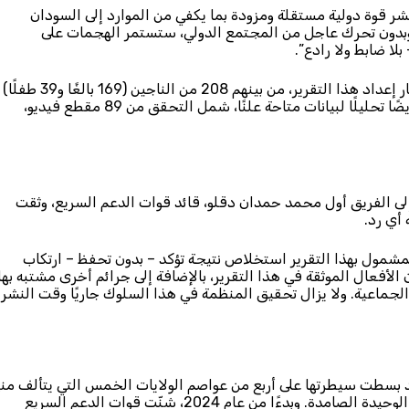
شر قوة دولية مستقلة ومزودة بما يكفي من الموارد إلى السودان
ع. وبدون تحرك عاجل من المجتمع الدولي، ستستمر الهجمات على
لا ضابط ولا رادع”.
لقد أجرت منظمة العفو الدولية مقابلات مع 247 شخصًا في إطار إعداد هذا التقرير، من بينهم 208 من الناجين (169 بالغًا و39 طفلًا)
ممن كابدوا أو شهدوا انتهاكات مرتبطة بالنزاع. ويتضمن التقرير أيضًا تحليلًا لبيانات متاحة علنًا، شمل التحقق من 89 مقطع فيديو،
الدولية برسالة إلى الفريق أول محمد حمدان دقلو، قائد قوات الدعم السريع، وثقت
 أي رد.
لمشمول بهذا التقرير استخلاص نتيجة تؤكد – بدون تحفظ – ارتكاب
 الأفعال الموثقة في هذا التقرير، بالإضافة إلى جرائم أخرى مشتبه بها
الجماعية. ولا يزال تحقيق المنظمة في هذا السلوك جاريًا وقت النشر.
ت قوات الدعم السريع قد بسطت سيطرتها على أربع من عواصم الولايات الخمس التي يتألف من
إقليم دارفور؛ وظلت الفاشر، عاصمة شمال دارفور، هي المدينة الوحيدة الصامدة. وبدءًا من عام 2024، شنّت قوات الدعم السريع