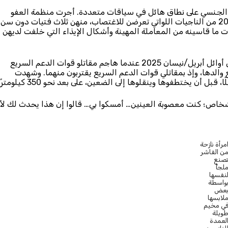
 الجنسي على نطاق هائل في سياقات متعددة. أجرت منظمة العفو
الدولية مقابلات مع 26 ممن تعرضوا للعنف الجنسي، من بينهم 20 من الناجيات اللواتي تعرضن للاغتصاب، منهن ثلاث فتيات دون سن
ُصبت. وصفت الناجيات ما قاسينه من المعاملة المهينة وأشكال الإيذاء التي خلفت لديهن
فاختطفت الفتاة الزغاوية تسنيم*، البالغة من العمر 13 عامًا، في أوائل أبريل/نيسان 2025 عندما هاجم مقاتلو قوات الدعم السريع
 والدها، وإذ بمقاتلي قوات الدعم السريع يقتربون منهما. وشهدت
 أن يختطفوها وينقلوها إلى الضعين، على بعد نحو 350 كيلومترًا.
ة أشخاص؛ كنت معصوبة العينين… أمسكوا بي… قالوا إن هذا يحدث لك لأ
مرأة نازحة
ن الفاشر
صنع
لجأً
نفسها
واسطة
عض
لابسها
ي مخيم
ويلة
لعمدة