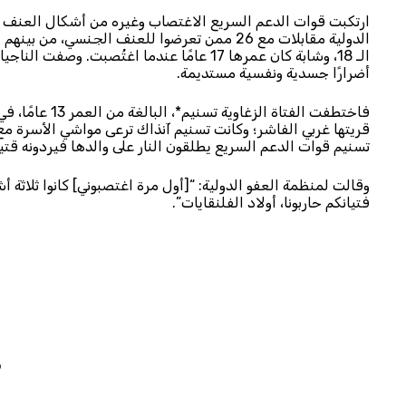
ارتكبت قوات الدعم السريع الاغتصاب وغيره من أشكال العنف
الـ 18، وشابة كان عمرها 17 عامًا عندما اغت
أضرارًا جسدية ونفسية مستديمة.
قريتها غربي الفاشر؛ وكانت تسنيم آنذاك ترعى مواشي الأسرة مع
تسنيم قوات الدعم السريع يطلقون النار على والدها فيردونه قتيلًا، قبل
وقالت لمنظمة العفو الدولية: “[أول مرة اغتصبوني] كانوا ثلاث
فتيانكم حاربونا، أولاد الفلنقايات”.
ا
م
ت
م
ل
ب
ب
م
ف
ط
ا