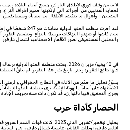
لا بد من وقف فوري لإطلاق النار في جميع أنحاء البلاد؛ ويجب ن
لحماية المدنيين من الجرائم التي ارتكبتها جميع أطراف النزا
المدنيين – وأهوال ما يتكبده الأطفال من معاناة وضغط نفسي – ب
والتحليل المستفيض لصور الأقمار الاصطناعية لشمال دارفور.
في 10 يونيو/حزيران 2026، بعثت منظمة العفو 
فيها نتائج التقرير؛ وحتى تاريخ نشر هذا التقرير، لم تتلقَّ المنظمة
يسوّغ تحليل ما جمُع من الأدلة في النطاق الجغرافي والزمني ا
الاضطهاد على أساس الهوية الإثنية. ترى منظمة العفو الدولية أن
يجري التحقيق فيها بالتوازي، قد تكون ذات صلة بجريمة الإبادة 
الحصار كأداة حرب
بحلول نوفمبر/تشرين الثاني 2023، كان