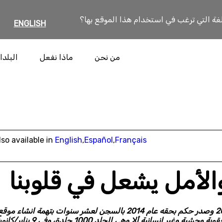
لغة التي ترغب في استخدام هذا الموقع بها؟
ENGLISH
من نحن
ماذا نفعل
البلدا
lso available in
English
,
Español
,
Français
والأمل يشعل في قلوبنا
احتجز المدون السعودي، رائف بدوي، بتاريخ 17 يونيو/حزيران 2012 وصدر حكم بحقه عام 2014 بالسجن لعشر سنوات بتهمة انشاء موق
الكتروني للنقاش العام وبتهمة الإساءة الى الإسلام. وحكم عليه بعقوبة وحشية وغير إنسانية ألا وهي الجلد 1000 جلدة، وفي