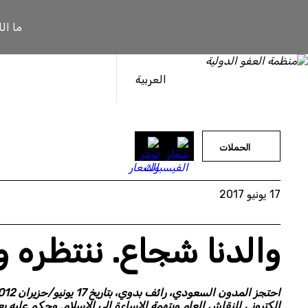
خطى
لى
ما ال
لمحتوى
العربية
الحملات
17 يونيو 2017
والدنا شجاع. ننتظره 