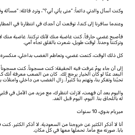
وكنت أسأل والدتي دائماً: “متى يأتي أبي؟”، وترد قائلة: “مسألة
وعندما سافرنا إلى كندا، توقعت أن أجدك في انتظارنا في المطار.
فأصبح غضبي حارقاً. كنت غاضبة منك لأنك تركتنا. غاضبة منك ل
وتركتنا وحدنا. لوقت طويل، شعرت بالقلق تجاه أمي.
كل ذلك الوقت، كتمت غضبي، وتعاظم الغضب بداخلي، منكسرة ال
إلى أن جاء يومٌ عرفت فيه الحقيقة: كنت مسجوناً. كنت مسجوناً 
البعد عنّا لو كان الخيار يرجع لك. كان من الصعب معرفة أنك كن
تحبّنا وتفكر بنا، وتهتم بنا كثيراً. زال الغضب من داخلي وامتلأ
واليوم بعد أن فهمت، لازلت انتظرك، مع مزيد من الأمل في قل
له باللحاق بنا. اليوم، اليوم قبل الغد.
ميريام بدوي، 10 سنوات
أنا لا أذكر الكثير عن خروجنا من السعودية. لا أذكر الكثير. كنت 
بابا. صورته مع ماما. تحملها معها في كل مكان.