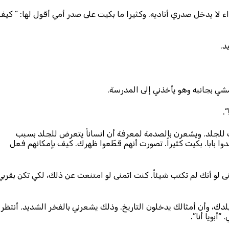
 لا يدخل صدري أناديه. وكثيرا ما بكيت على صدر أمي أقول لها: ” كيف
د.
شي بجانبه وهو يأخذني إلى المدرسة.
.
للجلد. ويشعرن بالصدمة لمعرفة أن انساناً يتعرض للجلد بسبب
جلدوا بابا. بكيت كثيراً. تصورت أنهم قطّعوا ظهرك. كيف بإمكانهم فعل
نى لو أنك لم تكتب شيئاً. كنت اتمنى لو امتنعت عن ذلك، لكي تكن بقربي
ك، وأن أمثالك يدخلون التاريخ. وذلك يشعرني بالفخر الشديد. أنتظر
أبويا أنا”.