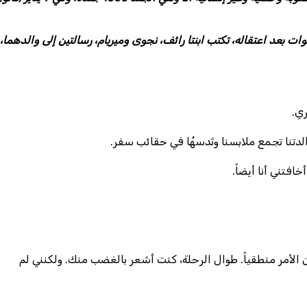
دوي أب لثلاثة أطفال؛ لم يروا أباهم لسنوات عديدة. 5 سنوات بعد اعتقاله، تكتب ابنتا رائف، نجوى وميريام، رسالتين إلى والدهما،
ري.
الدتنا تجمع ملابسنا وتَدسهُا في حقائب سفر.
افتني أنا أيضاً.
لأمر منطقياً. طوال الرحلة، كنت أشعر بالغضب منك. ولكنني لم