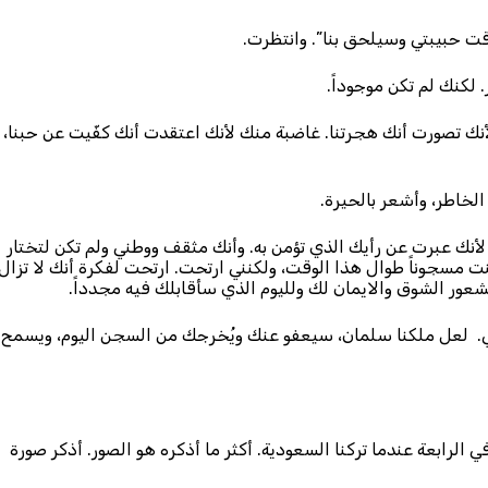
 وقت حبيبتي وسيلحق بنا”. وانتظرت.
 لكنك لم تكن موجوداً.
أنك تصورت أنك هجرتنا. غاضبة منك لأنك اعتقدت أنك كفّيت عن حبنا،
خاطر، وأشعر بالحيرة.
لأنك عبرت عن رأيك الذي تؤمن به. وأنك مثقف ووطني ولم تكن لتختار
ت مسجوناً طوال هذا الوقت، ولكنني ارتحت. ارتحت لفكرة أنك لا تزال
ت بشعور الشوق والايمان لك ولليوم الذي سأقابلك فيه مجدداً.
بي. لعل ملكنا سلمان، سيعفو عنك ويُخرجك من السجن اليوم، ويسمح
في الرابعة عندما تركنا السعودية. أكثر ما أذكره هو الصور. أذكر صورة