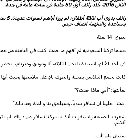
الثاني 2015، جُلد رائف أول 50 جلدة في ساحة عامة في جدة.
رائف ب
بمساعدة والدتهما، انصاف حيدر.
نجوى، 14 سنة
عندما تركنا السعودية لم أفهم ما حدث. كنت في الثامنة من عم
في أحد الأيام، استيقظنا نحن الثلاثة، أنا ودودي وميريام، لنجد و
كانت تجمع الملابس بعجلة والخوف بادٍ على ملامحها بحيث أنها أخ
سألتها: “أمي ماذا حدث؟”
ردت: “علينا أن نسافر سوياً، وسيلحق بنا والدك بعد ذلك”.
شعرت بالصدمة واستغربت أنك ستتركنا نسافر من دونك. لم يكن ا
أتكلم.
سنتان ولم تأتِ.