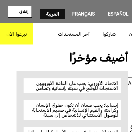
إغلاق
ESPAÑOL
FRANÇAIS
العربية
ن
شاركوا
آخر المستجدات
تبرعوا الآن
بحث
أضيف مؤخرًا
A
الاتحاد الأوروبي: يجب على القادة الأوروبيين
الاستجابة للوضع في سبتة بإنسانية وتضامن
إسبانيا: يجب ضمان أن تكون حقوق الإنسان
وكرامته والقيم الإنسانية في صميم الاستجابة
للوصول الاستثنائي للأشخاص إلى سبتة
ع
 9 يناير/كانون
الهند: الاستمرار في تصدير الأسلحة إلى إسرائيل