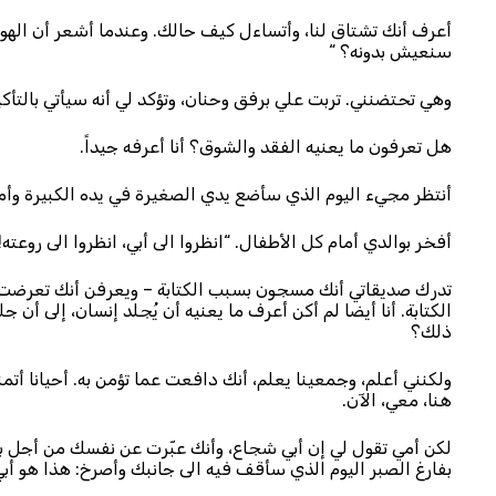
أعرف أنك تشتاق لنا، وأتساءل كيف حالك. وعندما أشعر أن الهواء
سنعيش بدونه؟ “
وهي تحتضنني. تربت علي برفق وحنان، وتؤكد لي أنه سيأتي بالتأكي
هل تعرفون ما يعنيه الفقد والشوق؟ أنا أعرفه جيداً.
أنتظر مجيء اليوم الذي سأضع يدي الصغيرة في يده الكبيرة وأم
أفخر بوالدي أمام كل الأطفال. “انظروا الى أبي، انظروا الى روعته!”
تدرك صديقاتي أنك مسجون بسبب الكتابة – ويعرفن أنك تعرضت 
الكتابة. أنا أيضا لم أكن أعرف ما يعنيه أن يُجلد إنسان، إلى أن 
ذلك؟
ولكنني أعلم، وجمعينا يعلم، أنك دافعت عما تؤمن به. أحيانا أتم
هنا، معي، الآن.
لكن أمي تقول لي إن أبي شجاع، وأنك عبّرت عن نفسك من أجل بلد
بفارغ الصبر اليوم الذي سأقف فيه الى جانبك وأصرخ: هذا هو أبي. “