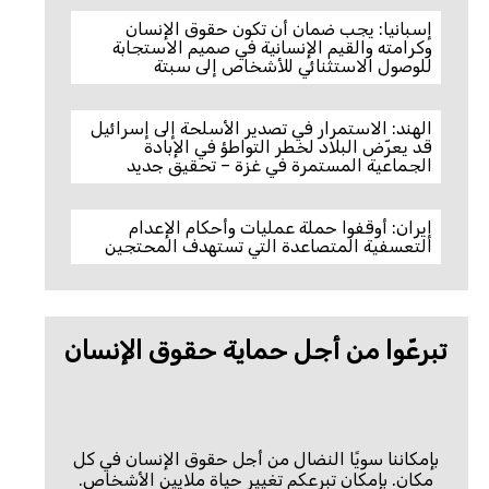
إسبانيا: يجب ضمان أن تكون حقوق الإنسان
وكرامته والقيم الإنسانية في صميم الاستجابة
للوصول الاستثنائي للأشخاص إلى سبتة
الهند: الاستمرار في تصدير الأسلحة إلى إسرائيل
قد يعرّض البلاد لخطر التواطؤ في الإبادة
الجماعية المستمرة في غزة – تحقيق جديد
إيران: أوقفوا حملة عمليات وأحكام الإعدام
التعسفية المتصاعدة التي تستهدف المحتجين
تبرعّوا من أجل حماية حقوق الإنسان
بإمكاننا سويًا النضال من أجل حقوق الإنسان في كل
مكان. بإمكان تبرعكم تغيير حياة ملايين الأشخاص.