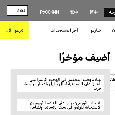
إغلاق
بية
简中
繁中
РУССКИЙ
ن
شاركوا
آخر المستجدات
تبرعوا الآن
بحث
أضيف مؤخرًا
Al
لبنان: يجب التحقيق في الهجوم الإسرائيلي
القاتل على الصحفية آمال خليل باعتباره جريمة
حرب
الاتحاد الأوروبي: يجب على القادة الأوروبيين
الاستجابة للوضع في سبتة بإنسانية وتضامن