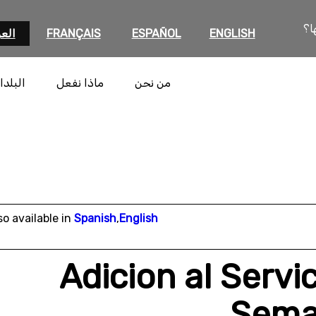
ا؟
ENGLISH
ESPAÑOL
FRANÇAIS
العر
من نحن
ماذا نفعل
البلدا
so available in
Spanish
,
English
Adicion al Servi
Seman