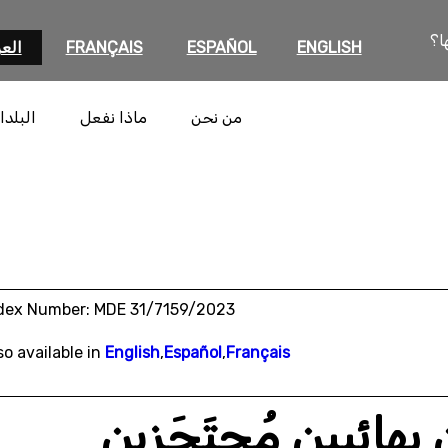
ا؟
ENGLISH
ESPAÑOL
FRANÇAIS
العر
من نحن
ماذا نفعل
البلدا
dex Number: MDE 31/7159/2023
so available in
English
,
Español
,
Français
بهائيين مُحتَجَزين