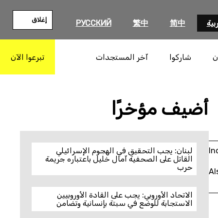
إغلاق
بية
简中
繁中
РУССКИЙ
ن
شاركوا
آخر المستجدات
تبرعوا الآن
بحث
أضيف مؤخرًا
In
لبنان: يجب التحقيق في الهجوم الإسرائيلي
القاتل على الصحفية آمال خليل باعتباره جريمة
حرب
Al
الاتحاد الأوروبي: يجب على القادة الأوروبيين
الاستجابة للوضع في سبتة بإنسانية وتضامن