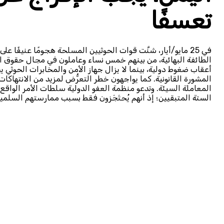
تعسفًا
أعقاب ضغوط دولية، بينما لا يزال جهاز الأمن والمخابرات الحو
المشورة القانونية. كما يواجهون خطر التعرُّض لمزيد من الانتهاك
المعاملة السيئة. وتدعو منظمة العفو الدولية سلطات الأمر الواقع ال
الستة المتبقيين؛ إذ أنهم يُحتَجَزون فقط بسبب ممارستهم السلمية