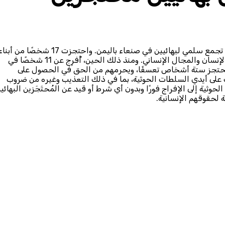
في 25 مايو/أيار، شنَّت قوات الحوثيين المسلحة هجومًا عنيفًا على تجمع سلمي لبهائيين في صنعاء باليمن. واحتجزت 17 شخصًا من أب
الطائفة البهائية، من بينهم خمس نساء وعاملون في مجال حقوق الإنسان والمجال الإنساني. ومنذ ذلك الحين، أُفرِج عن 11 شخصًا في
ثي يحتجز ستة أشخاص تعسفًا، ويحرمهم من الحق في الحصول على
ات على أيدي السلطات الحوثية، بما في ذلك التعذيب وغيره من ضروب
حوثية إلى الإفراج فورًا وبدون أي شرط أو قيد عن المُحتَجَزين البهائي
 لحقوقهم الإنسانية.