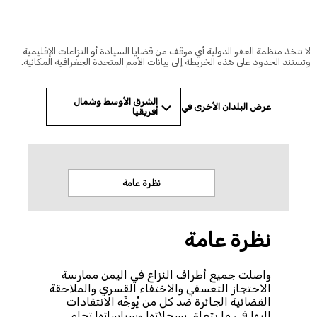
© Amnesty International
 تتخذ منظمة العفو الدولية أي موقف من قضايا السيادة أو النزاعات الإقليمية.
ستند الحدود على هذه الخريطة إلى بيانات الأمم المتحدة الجغرافية المكانية.
الشرق الأوسط وشمال
عرض البلدان الأخرى في
أفريقيا
نظرة عامة
الاخب
نظرة عامة
واصلت جميع أطراف النزاع في اليمن ممارسة
الاحتجاز التعسفي والاختفاء القسري والملاحقة
القضائية الجائرة ضد كل من يُوجِّه الانتقادات
إليها في ما يتعلق بسجلاتها وسياساتها تجاه