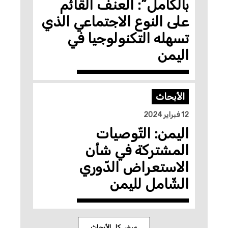
بالكامل”: العنف القائم
على النوع الاجتماعي الذي
تسهله التكنولوجيا في
اليمن
الأبحاث
12 فبراير 2024
اليمن: التّوصيات
المشتركة في شأن
الاستعراض الدّوري
الشّامل لليمن
عرض كل الأبحاث