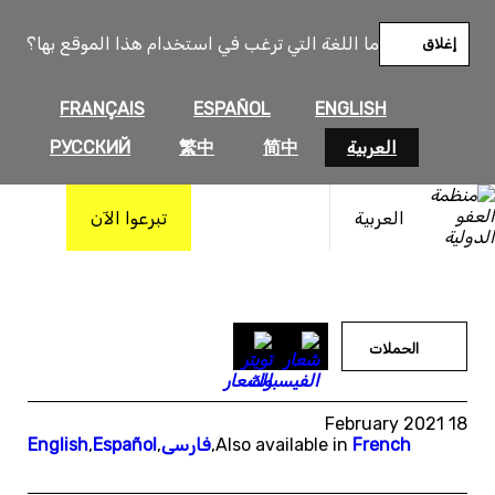
تخط
إل
ما اللغة التي ترغب في استخدام هذا الموقع بها؟
إغلاق
المحتو
FRANÇAIS
ESPAÑOL
ENGLISH
РУССКИЙ
繁中
简中
العربية
تبرعوا الآن
العربية
الحملات
18 February 2021
English
,
Español
,
فارسی
,
Also available in
French