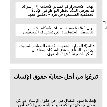
الهند: الاستمرار في تصدير الأسلحة إلى إسرائيل
قد يعرّض البلاد لخطر التواطؤ في الإبادة
الجماعية المستمرة في غزة – تحقيق جديد
Th
إيران: أوقفوا حملة عمليات وأحكام الإعدام
التعسفية المتصاعدة التي تستهدف المحتجين
عالميًا: الحرارة الشديدة تكشف التصادم المميت
بين تغير المناخ وجشع الشركات وتقاعس
الحكومات بينما تُنتهك الحقوق
تبرعّوا من أجل حماية حقوق الإنسان
بإمكاننا سويًا النضال من أجل حقوق الإنسان في كل
مكان. بإمكان تبرعكم تغيير حياة ملايين الأشخاص.