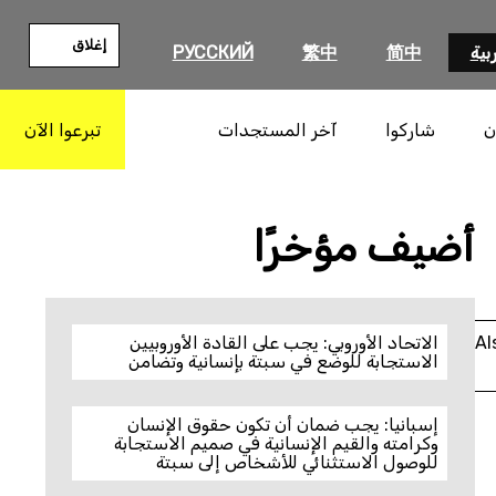
إغلاق
بية
简中
繁中
РУССКИЙ
ن
شاركوا
آخر المستجدات
تبرعوا الآن
بحث
أضيف مؤخرًا
Al
الاتحاد الأوروبي: يجب على القادة الأوروبيين
الاستجابة للوضع في سبتة بإنسانية وتضامن
إسبانيا: يجب ضمان أن تكون حقوق الإنسان
وكرامته والقيم الإنسانية في صميم الاستجابة
للوصول الاستثنائي للأشخاص إلى سبتة