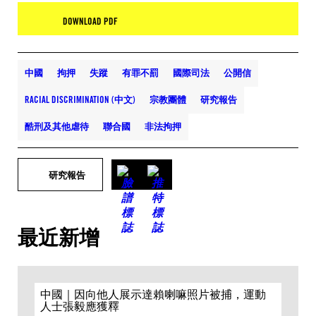
DOWNLOAD PDF
中國
拘押
失蹤
有罪不罰
國際司法
公開信
RACIAL DISCRIMINATION (中文)
宗教團體
研究報告
酷刑及其他虐待
聯合國
非法拘押
研究報告
最近新增
中國｜因向他人展示達賴喇嘛照片被捕，運動
人士張毅應獲釋