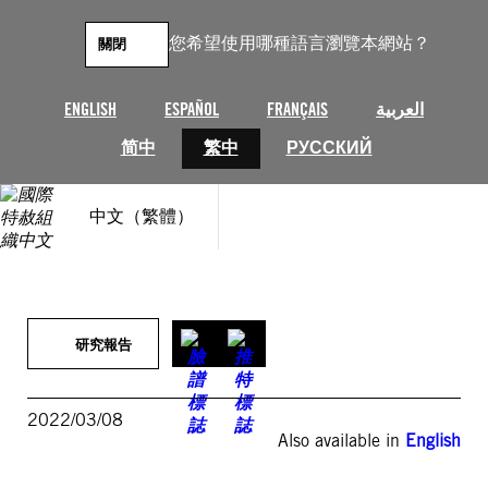
跳
至
您希望使用哪種語言瀏覽本網站？
關閉
主
要
內
ENGLISH
ESPAÑOL
FRANÇAIS
العربية
容
简中
繁中
РУССКИЙ
中文（繁體）
研究報告
2022/03/08
Also available in
English