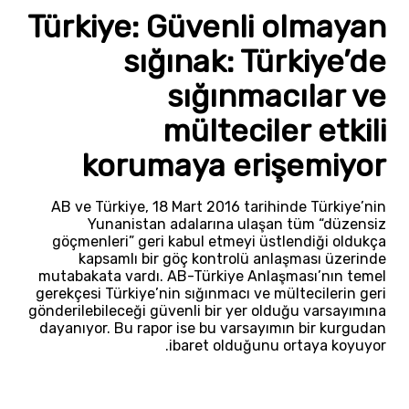
Türkiye: Güvenli olmayan
sığınak: Türkiye’de
sığınmacılar ve
mülteciler etkili
korumaya erişemiyor
AB ve Türkiye, 18 Mart 2016 tarihinde Türkiye’nin
Yunanistan adalarına ulaşan tüm “düzensiz
göçmenleri” geri kabul etmeyi üstlendiği oldukça
kapsamlı bir göç kontrolü anlaşması üzerinde
mutabakata vardı. AB-Türkiye Anlaşması’nın temel
gerekçesi Türkiye’nin sığınmacı ve mültecilerin geri
gönderilebileceği güvenli bir yer olduğu varsayımına
dayanıyor. Bu rapor ise bu varsayımın bir kurgudan
ibaret olduğunu ortaya koyuyor.