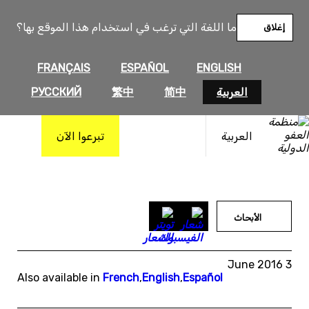
خطى
لى
ما اللغة التي ترغب في استخدام هذا الموقع بها؟
إغلاق
لمحتوى
FRANÇAIS
ESPAÑOL
ENGLISH
العربية
简中
繁中
РУССКИЙ
العربية
تبرعوا الآن
الأبحاث
3 June 2016
Also available in
French
,
English
,
Español