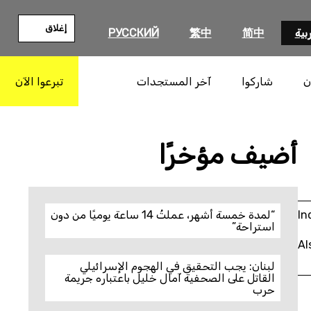
إغلاق
بية
简中
繁中
РУССКИЙ
ن
شاركوا
آخر المستجدات
تبرعوا الآن
بحث
أضيف مؤخرًا
In
“لمدة خمسة أشهر، عملتُ 14 ساعة يوميًا من دون
استراحة”
Al
لبنان: يجب التحقيق في الهجوم الإسرائيلي
القاتل على الصحفية آمال خليل باعتباره جريمة
حرب