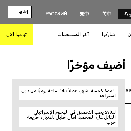
إغلاق
بية
简中
繁中
РУССКИЙ
ن
شاركوا
آخر المستجدات
تبرعوا الآن
بحث
أضيف مؤخرًا
Al
“لمدة خمسة أشهر، عملتُ 14 ساعة يوميًا من دون
استراحة”
لبنان: يجب التحقيق في الهجوم الإسرائيلي
القاتل على الصحفية آمال خليل باعتباره جريمة
حرب