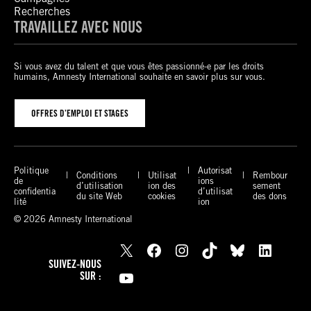
Recherches
TRAVAILLEZ AVEC NOUS
Si vous avez du talent et que vous êtes passionné-e par les droits
humains, Amnesty International souhaite en savoir plus sur vous.
OFFRES D’EMPLOI ET STAGES
Politique
Autorisat
Conditions
Utilisat
Rembour
de
ions
d’utilisation
ion des
sement
confidentia
d’utilisat
du site Web
cookies
des dons
lité
ion
© 2026 Amnesty International
X
Facebook
Instagram
TikTok
Bluesky
LinkedIn
SUIVEZ-NOUS
YouTube
SUR :