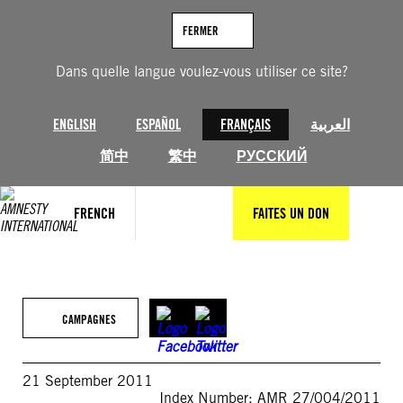
Aller
au
FERMER
contenu
Dans quelle langue voulez-vous utiliser ce site?
ENGLISH
ESPAÑOL
FRANÇAIS
العربية
简中
繁中
РУССКИЙ
FRENCH
FAITES UN DON
CAMPAGNES
21 September 2011
Index Number: AMR 27/004/2011