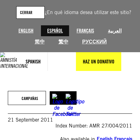
Saltar
al
¿En qué idioma desea utilizar este sitio?
CERRAR
contenido
ENGLISH
ESPAÑOL
FRANÇAIS
العربية
简中
繁中
РУССКИЙ
SPANISH
HAZ UN DONATIVO
CAMPAÑAS
21 September 2011
Index Number: AMR 27/004/2011
Also available in
English
,
Français