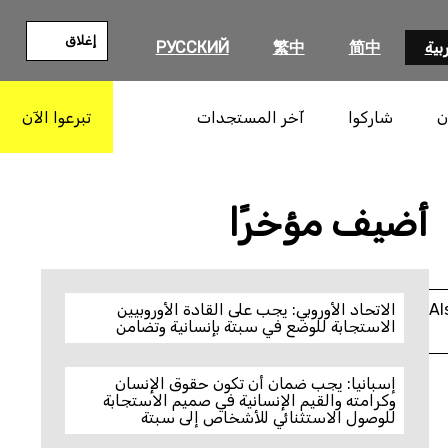
إغلاق
بية
简中
繁中
РУССКИЙ
ن
شاركوا
آخر المستجدات
تبرعوا الآن
بحث
أضيف مؤخرًا
Al
الاتحاد الأوروبي: يجب على القادة الأوروبيين
الاستجابة للوضع في سبتة بإنسانية وتضامن
إسبانيا: يجب ضمان أن تكون حقوق الإنسان
وكرامته والقيم الإنسانية في صميم الاستجابة
للوصول الاستثنائي للأشخاص إلى سبتة