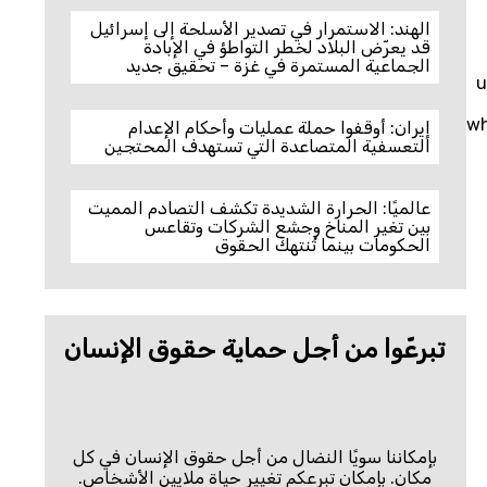
الهند: الاستمرار في تصدير الأسلحة إلى إسرائيل
قد يعرّض البلاد لخطر التواطؤ في الإبادة
الجماعية المستمرة في غزة – تحقيق جديد
u
wh
إيران: أوقفوا حملة عمليات وأحكام الإعدام
التعسفية المتصاعدة التي تستهدف المحتجين
عالميًا: الحرارة الشديدة تكشف التصادم المميت
بين تغير المناخ وجشع الشركات وتقاعس
الحكومات بينما تُنتهك الحقوق
تبرعّوا من أجل حماية حقوق الإنسان
بإمكاننا سويًا النضال من أجل حقوق الإنسان في كل
مكان. بإمكان تبرعكم تغيير حياة ملايين الأشخاص.