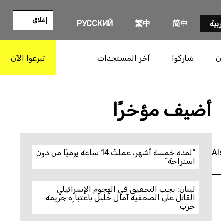
إغلاق
بية
简中
繁中
РУССКИЙ
ن
شاركوا
آخر المستجدات
تبرعوا الآن
بحث
أضيف مؤخرًا
Al
“لمدة خمسة أشهر، عملتُ 14 ساعة يوميًا من دون
استراحة”
لبنان: يجب التحقيق في الهجوم الإسرائيلي
القاتل على الصحفية آمال خليل باعتباره جريمة
حرب