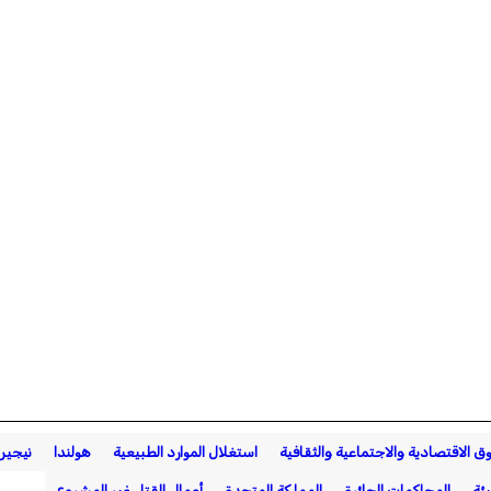
ق الاقتصادية والاجتماعية والثقافية
استغلال الموارد الطبيعية
هولندا
نيجيري
ئة
المحاكمات الجائرة
المملكة المتحدة
أعمال القتل غير المشروع