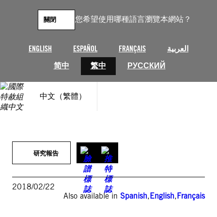
跳
至
您希望使用哪種語言瀏覽本網站？
關閉
主
要
內
ENGLISH
ESPAÑOL
FRANÇAIS
العربية
容
简中
繁中
РУССКИЙ
中文（繁體）
研究報告
2018/02/22
Also available in
Spanish
,
English
,
Français