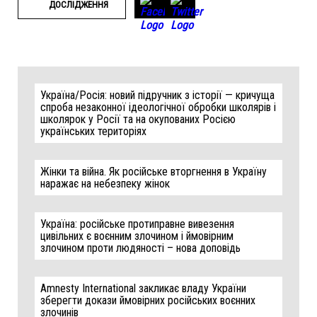
ДОСЛІДЖЕННЯ
Україна/Росія: новий підручник з історії — кричуща
спроба незаконної ідеологічної обробки школярів і
школярок у Росії та на окупованих Росією
українських територіях
Жінки та війна. Як російське вторгнення в Україну
наражає на небезпеку жінок
Україна: російське протиправне вивезення
цивільних є воєнним злочином і ймовірним
злочином проти людяності – нова доповідь
Amnesty International закликає владу України
зберегти докази ймовірних російських воєнних
злочинів