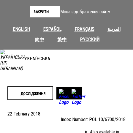
Перейти
до
Мова відображення сайту
ЗАКРИТИ
вмісту
ENGLISH
ESPAÑOL
FRANÇAIS
العربية
简中
繁中
РУССКИЙ
УКРАЇНСЬКА
ДОСЛІДЖЕННЯ
22 February 2018
Index Number: POL 10/6700/2018
Also available in