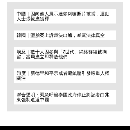
中國｜因向他人展示達賴喇嘛照片被捕，運動
人士張毅應獲釋
韓國｜墮胎案上訴裁決出爐，暴露法律真空
埃及｜數十人因參與「Z世代」網絡群組被拘
留，當局應立即釋放他們
印度｜新德里和平示威者遭鎮壓引發嚴重人權
關注
聯合聲明：緊急呼籲泰國政府停止將記者白兆
東強制遣返中國