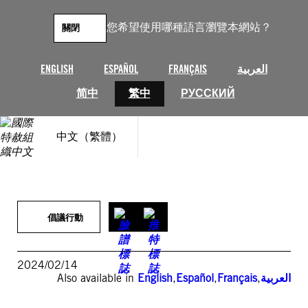
跳
至
您希望使用哪種語言瀏覽本網站？
關閉
主
要
內
ENGLISH
ESPAÑOL
FRANÇAIS
العربية
容
简中
繁中
РУССКИЙ
中文（繁體）
倡議行動
2024/02/14
Also available in
English
,
Español
,
Français
,
العربية