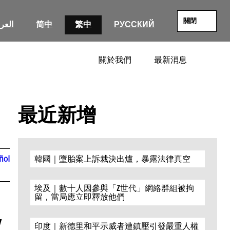
關閉
العرب
简中
繁中
РУССКИЙ
關於我們
最新消息
SEARC
最近新增
ñol
韓國｜墮胎案上訴裁決出爐，暴露法律真空
埃及｜數十人因參與「Z世代」網絡群組被拘
留，當局應立即釋放他們
/
印度｜新德里和平示威者遭鎮壓引發嚴重人權