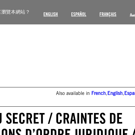
言瀏覽本網站？
ENGLISH
ESPAÑOL
FRANÇAIS
ية
Also available in
French
,
English
,
Espa
U SECRET / CRAINTES DE
ONS D’ORDRE JURIDIQUE 