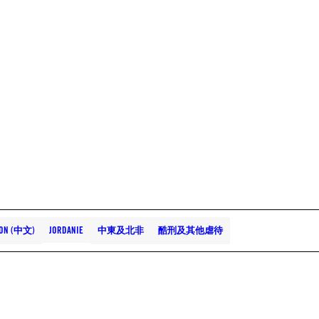
TION (中文)
JORDANIE
中東及北非
酷刑及其他虐待