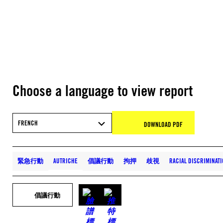
Choose a language to view report
FRENCH
DOWNLOAD PDF
緊急行動
AUTRICHE
倡議行動
拘押
歧視
RACIAL DISCRIMINA
倡議行動