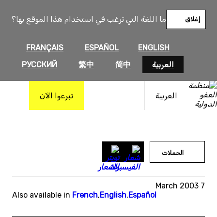
خطى
لى
ما اللغة التي ترغب في استخدام هذا الموقع بها؟
إغلاق
لمحتوى
FRANÇAIS
ESPAÑOL
ENGLISH
العربية
简中
繁中
РУССКИЙ
العربية
تبرعوا الآن
الحملات
7 March 2003
Also available in
French
,
English
,
Español